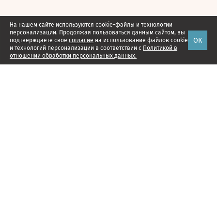
На нашем сайте используются cookie-файлы и технологии
персонализации. Продолжая пользоваться данным сайтом, вы
ОК
подтверждаете свое
согласие
на использование файлов cookie
и технологий персонализации в соответствии с
Политикой в
отношении обработки персональных данных.
Наши проекты
Подписка
Реклама
Справочник компаний
Об издании