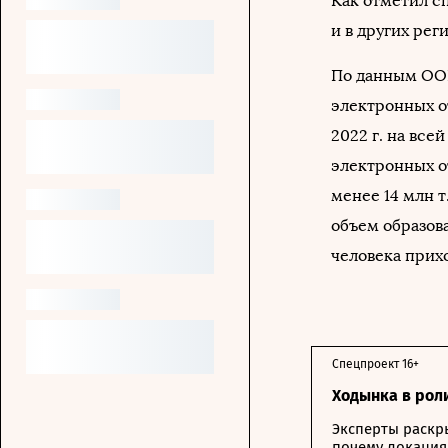
Как отметил с
и в других рег
По данным ООН
электронных о
2022 г. на все
электронных о
менее 14 млн т
объем образова
человека прихо
Спецпроект 16+
Ходынка в рол
Эксперты раскр
почему локация