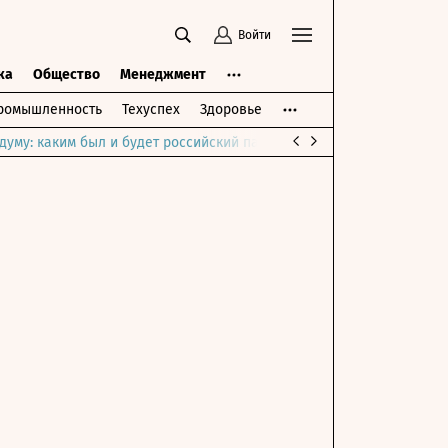
Войти
ка
Общество
Менеджмент
ромышленность
Техуспех
Здоровье
думу: каким был и будет российский парламент
Война на Ближне