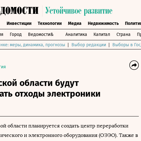
ы
Инвестиции
Технологии
Медиа
Недвижимость
Полити
ия
Город
Ведомости&
Аналитика
Капитал
Страна
П
нке: меры, динамика, прогнозы
Выбор редакции
Выборы в Гос
гия
кой области будут
ать отходы электроники
ой области планируется создать центр переработки
рического и электронного оборудования (ОЭЭО). Также в