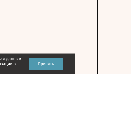
ься данным
изации в
Принять