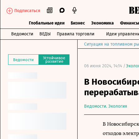
Подписаться
Глобальные идеи
Бизнес
Экономика
Финанс
Ведомости
ВЕДЫ
Правила торговли
Идеи управлен
Ситуация на топливном ры
Устойчивое
Ведомости
развитие
06 июня 2024, 14:14 /
Эколо
В Новосибирс
перерабатыв
Ведомости. Экология
В Новосибирск
отходов элект