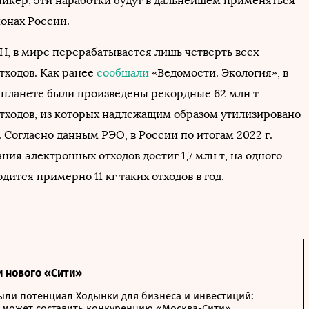
пикер, эти наработки будут в дальнейшем применяться
ионах России.
, в мире перерабатывается лишь четверть всех
тходов. Как ранее
сообщали
«Ведомости. Экология», в
й планете были произведены рекордные 62 млн т
тходов, из которых надлежащим образом утилизировано
. Согласно данным РЭО, в России по итогам 2022 г.
ния электронных отходов достиг 1,7 млн т, на одного
дится примерно 11 кг таких отходов в год.
и нового «Сити»
ыли потенциал Ходынки для бизнеса и инвестиций:
 может составить конкуренцию «Москва-Сити»