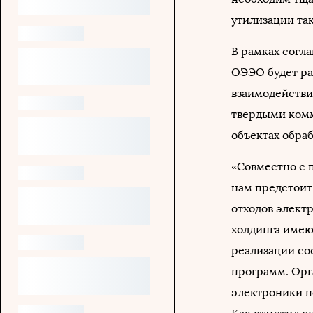
утилизации так
В рамках согл
ОЭЭО будет ра
взаимодействи
твердыми комм
объектах обра
«Совместно с 
нам предстоит
отходов элект
холдинга имею
реализации со
программ. Орг
электроники п