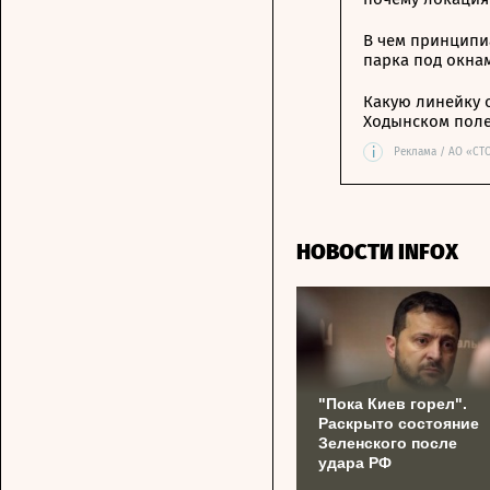
В чем принципи
парка под окна
Какую линейку 
Ходынском пол
i
Реклама / АО «СТ
НОВОСТИ INFOX
"Пока Киев горел".
Раскрыто состояние
Зеленского после
удара РФ