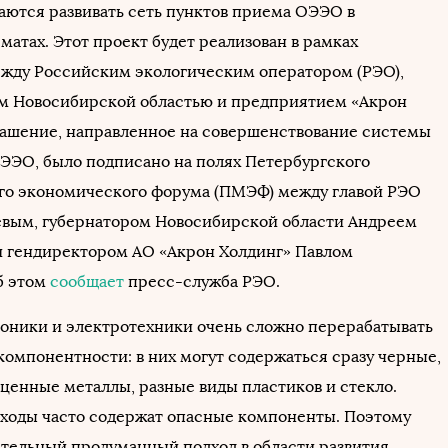
аются развивать сеть пунктов приема ОЭЭО в
атах. Этот проект будет реализован в рамках
жду Российским экологическим оператором (РЭО),
м Новосибирской областью и предприятием «Акрон
лашение, направленное на совершенствование системы
ЭЭО, было подписано на полях Петербургского
о экономического форума (ПМЭФ) между главой РЭО
вым, губернатором Новосибирской области Андреем
 гендиректором АО «Акрон Холдинг» Павлом
б этом
сообщает
пресс-служба РЭО.
оники и электротехники очень сложно перерабатывать
компонентности: в них могут содержаться сразу черные,
оценные металлы, разные виды пластиков и стекло.
тходы часто содержат опасные компоненты. Поэтому
тельный продуманный подход в области развития