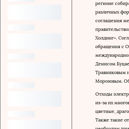
регионе собир
различных форм
соглашения ме
правительство
Холдинг». Сог
обращения с О
международног
Денисом Буцае
Травниковым и
Морозовым. О
Отходы электр
из-за их много
цветные, драг
Также такие о
необходим тща