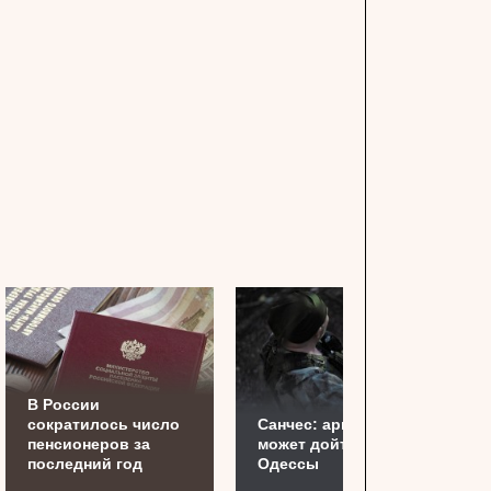
В России
сократилось число
Санчес: армия РФ
пенсионеров за
может дойти до
последний год
Одессы