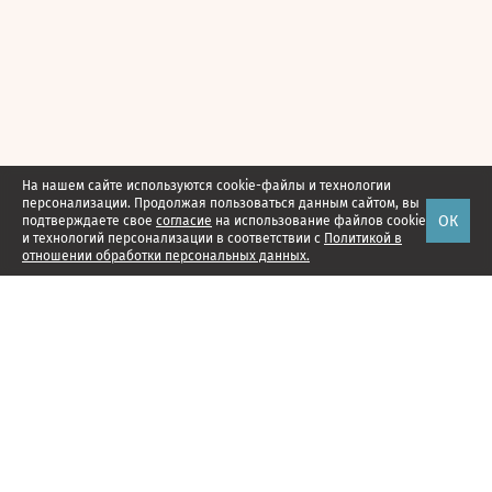
На нашем сайте используются cookie-файлы и технологии
персонализации. Продолжая пользоваться данным сайтом, вы
ОК
подтверждаете свое
согласие
на использование файлов cookie
и технологий персонализации в соответствии с
Политикой в
отношении обработки персональных данных.
Наши проекты
Подписка