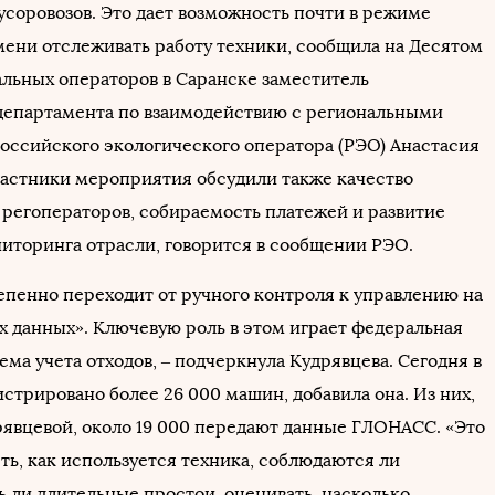
усоровозов. Это дает возможность почти в режиме
мени отслеживать работу техники, сообщила на Десятом
альных операторов в Саранске заместитель
департамента по взаимодействию с региональными
оссийского экологического оператора (РЭО) Анастасия
частники мероприятия обсудили также качество
г регоператоров, собираемость платежей и развитие
иторинга отрасли, говорится в сообщении РЭО.
епенно переходит от ручного контроля к управлению на
х данных». Ключевую роль в этом играет федеральная
ма учета отходов, – подчеркнула Кудрявцева. Сегодня в
стрировано более 26 000 машин, добавила она. Из них,
рявцевой, около 19 000 передают данные ГЛОНАСС. «Это
ть, как используется техника, соблюдаются ли
ь ли длительные простои, оценивать, насколько