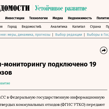
ы
Инвестиции
Технологии
Медиа
Недвижимость
Полити
ия
Город
Ведомости&
Аналитика
Капитал
Страна
П
нке: меры, динамика, прогнозы
Выбор редакции
Выборы в Гос
н-мониторингу подключено 19
озов
звитие
СС в Федеральную государственную информационную
 твердых коммунальных отходов (ФГИС УТКО) передают