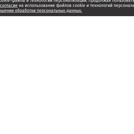
ookie-файлы и технологии персонализации. Продолжая пользоват
согласие
на использование файлов cookie и технологий персонал
ошении обработки персональных данных.
Об издании
Архив
Обратная связь
Редакция
Справочный центр
Менеджмент