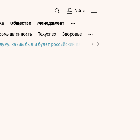
Войти
ка
Общество
Менеджмент
ромышленность
Техуспех
Здоровье
думу: каким был и будет российский парламент
Война на Ближне