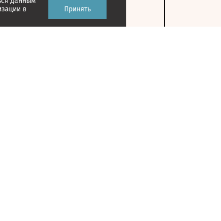
ься данным
изации в
Принять
Контакты
127018, г. Москва, ул. Полковая, д. 3, стр. 1
На карте