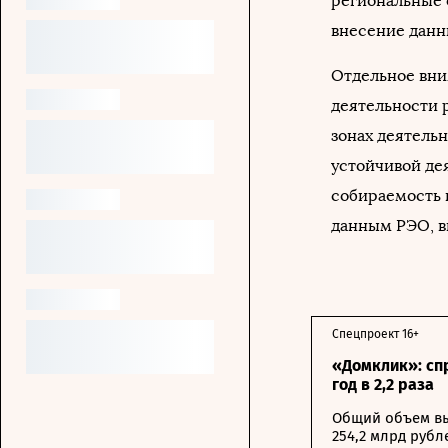
региональные 
внесение данн
Отдельное вни
деятельности р
зонах деятельн
устойчивой дея
собираемость 
данным РЭО, выр
Спецпроект 16+
«Домклик»: сп
год в 2,2 раза
Общий объем вы
254,2 млрд рубл