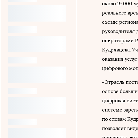
около 19 000 м
реального вре
съезде регион
руководителя 
операторами Р
Кудрявцева. У
оказания услу
цифрового мон
«Отрасль пост
основе больши
цифровая систе
системе зареги
по словам Куд
позволяет виде
маршруты, ест