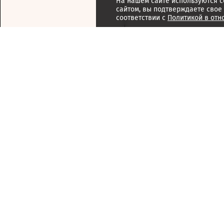
На нашем сайте используются c
сайтом, вы подтверждаете свое
соответствии с
Политикой в отн
Подписка
Реклама
Справочник компаний