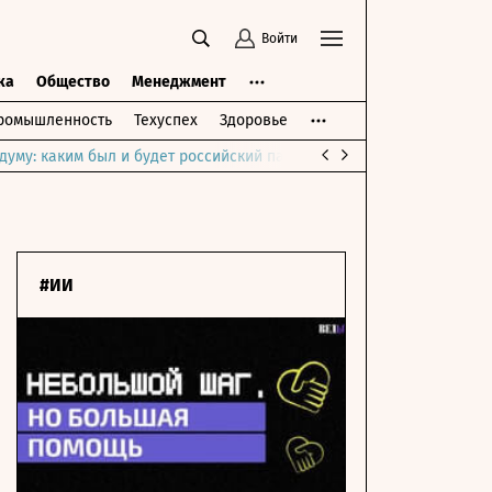
Войти
ка
Общество
Менеджмент
ромышленность
Техуспех
Здоровье
думу: каким был и будет российский парламент
Война на Ближне
#ИИ