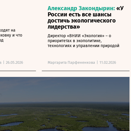
Александр Закондырин:
«У
России есть все шансы
достичь экологического
лидерства»
ходят на
ковку и что
Директор «ВНИИ «Экология» – о
од
приоритетах в экополитике,
технологиях и управлении природой
а
|
26.05.2026
Маргарита Парфененкова
|
11.02.2026