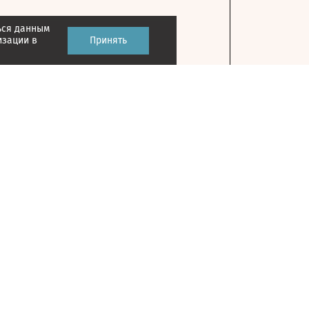
ься данным
изации в
Принять
Контакты
127018, г. Москва, ул. Полковая, д. 3, стр. 1
На карте