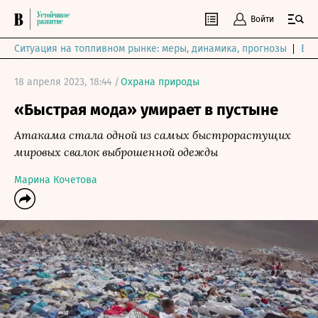
Войти
Ситуация на топливном рынке: меры, динамика, прогнозы
Выб
18 апреля 2023, 18:44 /
Охрана природы
«Быстрая мода» умирает в пустыне
Атакама стала одной из самых быстрорастущих
мировых свалок выброшенной одежды
Марина Кочетова