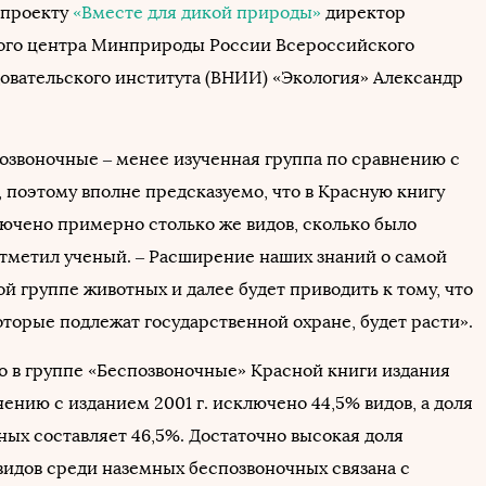
л проекту
«Вместе для дикой природы»
директор
ого центра Минприроды России Всероссийского
овательского института (ВНИИ) «Экология» Александр
позвоночные – менее изученная группа по сравнению с
 поэтому вполне предсказуемо, что в Красную книгу
лючено примерно столько же видов, сколько было
отметил ученый. – Расширение наших знаний о самой
й группе животных и далее будет приводить к тому, что
оторые подлежат государственной охране, будет расти».
то в группе «Беспозвоночные» Красной книги издания
внению с изданием 2001 г. исключено 44,5% видов, а доля
ных составляет 46,5%. Достаточно высокая доля
идов среди наземных беспозвоночных связана с