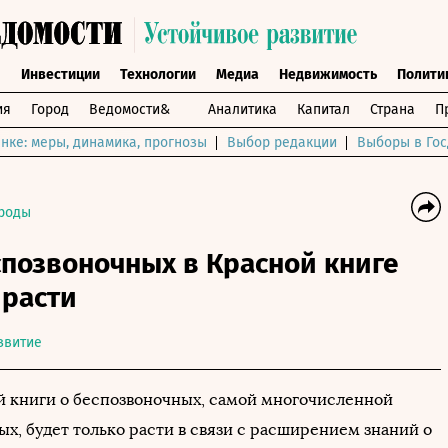
ы
Инвестиции
Технологии
Медиа
Недвижимость
Полити
ия
Город
Ведомости&
Аналитика
Капитал
Страна
П
нке: меры, динамика, прогнозы
Выбор редакции
Выборы в Гос
роды
позвоночных в Красной книге
 расти
звитие
й книги о беспозвоночных, самой многочисленной
х, будет только расти в связи с расширением знаний о