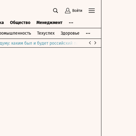
Войти
ка
Общество
Менеджмент
ромышленность
Техуспех
Здоровье
думу: каким был и будет российский парламент
Война на Ближне