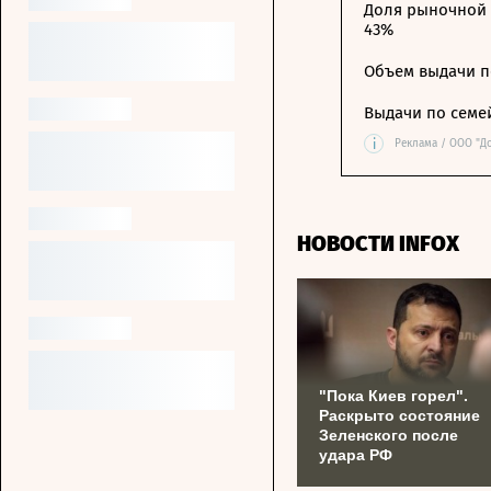
Доля рыночной 
43%
Объем выдачи п
Выдачи по семе
i
Реклама / ООО "Д
НОВОСТИ INFOX
"Пока Киев горел".
Раскрыто состояние
Зеленского после
удара РФ