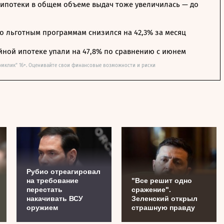
ипотеки в общем объеме выдач тоже увеличилась — до
о льготным программам снизился на 42,3% за месяц
йной ипотеке упали на 47,8% по сравнению с июнем
омклик" 16+. Оценивайте свои финансовые возможности и риски
Рубио отреагировал
на требование
"Все решит одно
перестать
сражение".
накачивать ВСУ
Зеленский открыл
оружием
страшную правду