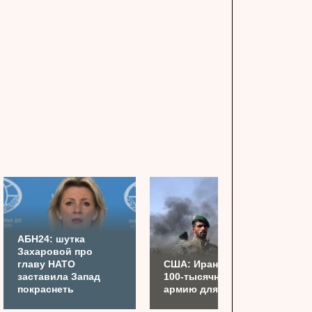
АБН24: шутка
Захаровой про
главу НАТО
США: Иран готовит
заставила Запад
100-тысячную
покраснеть
армию для Украины