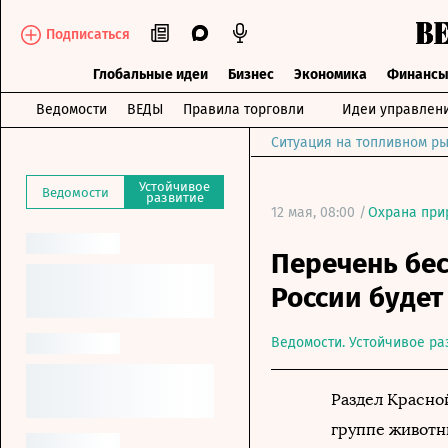
Подписаться
Глобальные идеи
Бизнес
Экономика
Финанс
Ведомости
ВЕДЫ
Правила торговли
Идеи управлен
Ситуация на топливном ры
Устойчивое
Ведомости
развитие
12 мая, 08:00 /
Охрана при
Перечень бес
России будет
Ведомости. Устойчивое ра
Раздел Красно
группе животны