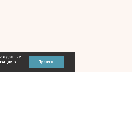
ься данным
изации в
Принять