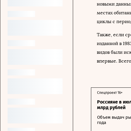
новыми данным
местах обитан
циклы с перио
Также, если с
изданной в 198
видов были ис
впервые. Всего
Спецпроект 16+
Россияне в ию
млрд рублей
Объем выдач ры
года