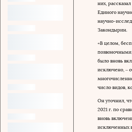
них, рассказа
Единого научн
научно-исслед
Закондырин.
«В целом, бес
позвоночными,
было вновь вк
исключено, – 
многочисленно
число видов, к
Он уточнил, ч
2021 г. по сра
вновь включен
исключенных в