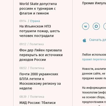
Премия Импул
World Skate допустила
россиян к турнирам с
флагом и гимном
09:14
/
Страна
На Ильинском НПЗ
потушили пожар, шесть
человек пострадали
Скачать дл
09:12
/ Политика
Фон дер Ляйен призвала
перекрыть все источники
Любое использов
доходов России
правил перепеч
08:52
/ Политика
Новости, аналити
Почти 2000 украинских
данном сайте, не
БПЛА летели к
продаже каких-л
Московскому региону за
неделю
На информацион
технологии (инф
08:39
/ Политика
на основе сбора,
предпочтениям п
МИД России: Тбилиси