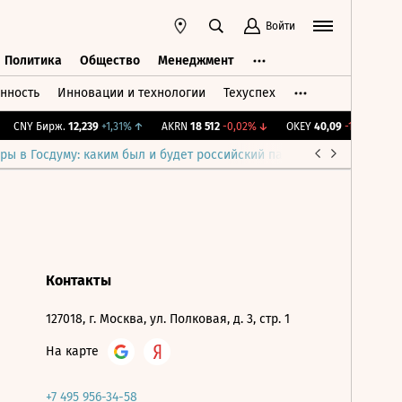
Войти
Политика
Общество
Менеджмент
нность
Инновации и технологии
Техуспех
ть
Политика
Общество
Менеджмент
CNY Бирж.
12,239
+1,31%
↑
AKRN
18 512
-0,02%
↓
OKEY
40,09
-1,91%
↓
ры в Госдуму: каким был и будет российский парламент
Война н
Контакты
127018, г. Москва, ул. Полковая, д. 3, стр. 1
На карте
+7 495 956-34-58