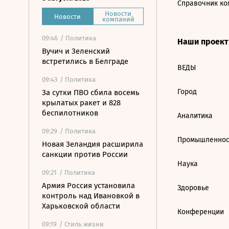
Справочник ко
Новости
Новости
компаний
09:46
/ Политика
Наши проек
Вучич и Зеленский
встретились в Белграде
ВЕДЫ
09:43
/ Политика
Город
За сутки ПВО сбила восемь
крылатых ракет и 828
беспилотников
Аналитика
09:29
/ Политика
Промышленнос
Новая Зеландия расширила
санкции против России
Наука
09:21
/ Политика
Армия Россия установила
Здоровье
контроль над Ивановкой в
Харьковской области
Конференции
09:19
/ Стиль жизни