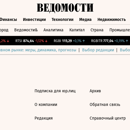
Финансы
Инвестиции
Технологии
Медиа
Недвижимость
ород
Ведомости&
Аналитика
Капитал
Страна
Промышле
а
Финансы
Инвестиции
Технологии
Медиа
Недвижимос
2%
↓
RTSI
874,64
-1,12%
↓
RGBI
115,29
+0,1%
↑
RGBITR
777,04
+0,19%
↑
ивном рынке: меры, динамика, прогнозы
Выбор редакции
Выбо
Подписка для юр.лиц
Архив
О компании
Обратная связь
Редакция
Справочный центр