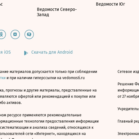
ьс
Ведомости Юг
Ведомости Северо-
Запад
я iOS
Скачать для Android
ание материалов допускается только при соблюдении
Сетевое изд
атки
и при наличии гиперссылки на vedomosti.ru
Решение Фе
ка, прогнозы и другие материалы, представленные на
информацио
 являются офертой или рекомендацией к покупке или
от 27 ноября
ибо активов.
Учредитель
ном ресурсе применяются рекомендательные
ормационные технологии предоставления информации
Главный ре
 систематизации и анализа сведений, относящихся к
ользователей сети «Интернет», находящихся на
Электронна