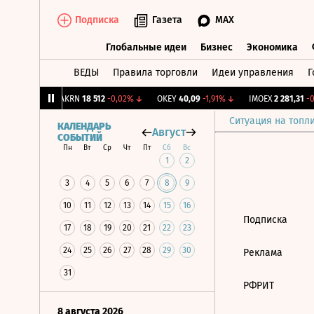
Подписка
Газета
MAX
Глобальные идеи
Бизнес
Экономика
ВЕДЫ
Правила торговли
Идеи управления
Г
Глобальные идеи
Бизнес
Экономик
39
+1,31%
↑
AKRN
18 512
-0,02%
↓
OKEY
40,09
-1,91%
↓
IMOEX
2 281,31
-0,
Ситуация на топл
КАЛЕНДАРЬ
Август
СОБЫТИЙ
Пн
Вт
Ср
Чт
Пт
Сб
Вс
1
2
3
4
5
6
7
8
9
10
11
12
13
14
15
16
Подписка
17
18
19
20
21
22
23
24
25
26
27
28
29
30
Реклама
31
РФРИТ
8 августа 2026