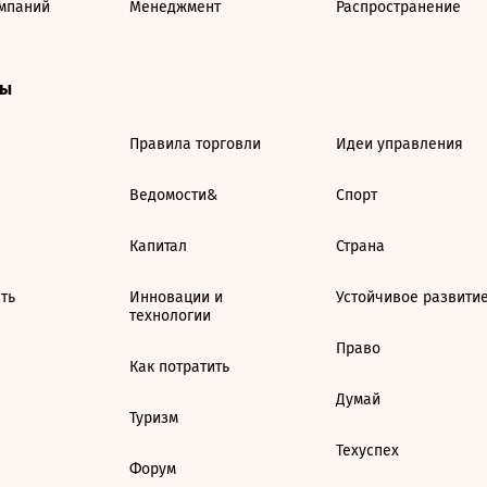
мпаний
Менеджмент
Распространение
ты
Правила торговли
Идеи управления
Ведомости&
Спорт
Капитал
Страна
ть
Инновации и
Устойчивое развити
технологии
Право
Как потратить
Думай
Туризм
Техуспех
Форум