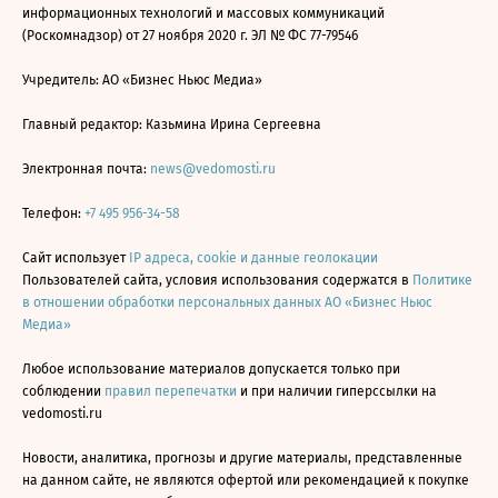
информационных технологий и массовых коммуникаций
(Роскомнадзор) от 27 ноября 2020 г. ЭЛ № ФС 77-79546
Учредитель: АО «Бизнес Ньюс Медиа»
Главный редактор: Казьмина Ирина Сергеевна
Электронная почта:
news@vedomosti.ru
Телефон:
+7 495 956-34-58
Сайт использует
IP адреса, cookie и данные геолокации
Пользователей сайта, условия использования содержатся в
Политике
в отношении обработки персональных данных АО «Бизнес Ньюс
Медиа»
Любое использование материалов допускается только при
соблюдении
правил перепечатки
и при наличии гиперссылки на
vedomosti.ru
Новости, аналитика, прогнозы и другие материалы, представленные
на данном сайте, не являются офертой или рекомендацией к покупке