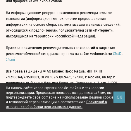
или продаже каких-либо активов.
На информационном ресурсе применяются рекомендательные
технологии (информационные технологии предоставления
информации на основе сбора, систематизации и анализа сведений,
относящихся к предпочтениям пользователей сети «Интернет»,
находящихся на территории Российской Федерации).
Правила применения рекомендательных технологий в виджетах
рекламно-обменной сети, размещенных на сайте vedomosti.ru:
СМИ2
,
24smi
Все права защищены © АО Бизнес Ньюс Медиа, ИНН/КПП
7712108141/771501001, ОГРН 1027739124775, 127018, г. Москва, вн.тер.г.
муниципальный округ Марьина Роща, ул. Полковая, д. 3, стр. 1 1999—
На нашем сайте используются cookie-файлы и технологии
2026
персонализации. Продолжая пользоваться данным сайтом, вы
ОК
подтверждаете свое
согласие
на использование файлов cookie
и технологий персонализации в соответствии с
Политикой в
отношении обработки персональных данных.