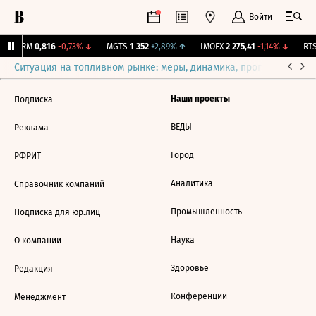
Войти
CARM
0,816
-0,73%
↓
MGTS
1 352
+2,89%
↑
IMOEX
2 275,41
-1,14%
↓
RTS
Ситуация на топливном рынке: меры, динамика, прогнозы
Выб
Наши проекты
Подписка
ВЕДЫ
Реклама
Город
РФРИТ
Аналитика
Справочник компаний
Промышленность
Подписка для юр.лиц
Наука
О компании
Здоровье
Редакция
Конференции
Менеджмент