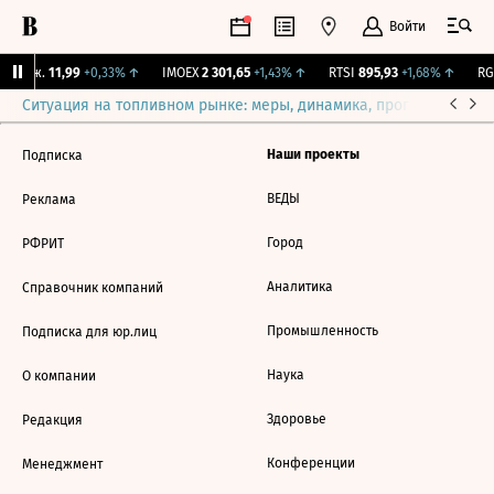
Войти
 Бирж.
11,99
+0,33%
↑
IMOEX
2 301,65
+1,43%
↑
RTSI
895,93
+1,68%
↑
RGB
Ситуация на топливном рынке: меры, динамика, прогнозы
Выб
Наши проекты
Подписка
ВЕДЫ
Реклама
Город
РФРИТ
Аналитика
Справочник компаний
Промышленность
Подписка для юр.лиц
Наука
О компании
Здоровье
Редакция
Конференции
Менеджмент