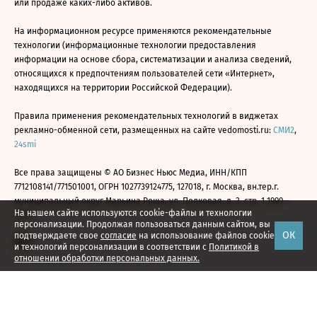
или продаже каких-либо активов.
На информационном ресурсе применяются рекомендательные
технологии (информационные технологии предоставления
информации на основе сбора, систематизации и анализа сведений,
относящихся к предпочтениям пользователей сети «Интернет»,
находящихся на территории Российской Федерации).
Правила применения рекомендательных технологий в виджетах
рекламно-обменной сети, размещенных на сайте vedomosti.ru:
СМИ2
,
24smi
Все права защищены © АО Бизнес Ньюс Медиа, ИНН/КПП
7712108141/771501001, ОГРН 1027739124775, 127018, г. Москва, вн.тер.г.
муниципальный округ Марьина Роща, ул. Полковая, д. 3, стр. 1 1999—
На нашем сайте используются cookie-файлы и технологии
2026
персонализации. Продолжая пользоваться данным сайтом, вы
ОК
подтверждаете свое
согласие
на использование файлов cookie
и технологий персонализации в соответствии с
Политикой в
отношении обработки персональных данных.