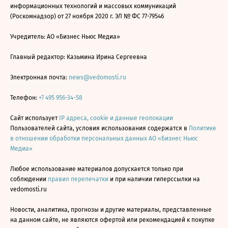
информационных технологий и массовых коммуникаций
(Роскомнадзор) от 27 ноября 2020 г. ЭЛ № ФС 77-79546
Учредитель: АО «Бизнес Ньюс Медиа»
Главный редактор: Казьмина Ирина Сергеевна
Электронная почта:
news@vedomosti.ru
Телефон:
+7 495 956-34-58
Сайт использует
IP адреса, cookie и данные геолокации
Пользователей сайта, условия использования содержатся в
Политике
в отношении обработки персональных данных АО «Бизнес Ньюс
Медиа»
Любое использование материалов допускается только при
соблюдении
правил перепечатки
и при наличии гиперссылки на
vedomosti.ru
Новости, аналитика, прогнозы и другие материалы, представленные
на данном сайте, не являются офертой или рекомендацией к покупке