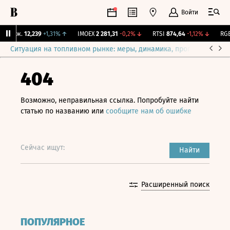
Войти
 Бирж.
12,239
+1,31%
↑
IMOEX
2 281,31
-0,2%
↓
RTSI
874,64
-1,12%
↓
RGBI
Ситуация на топливном рынке: меры, динамика, прогнозы
Выб
404
Возможно, неправильная ссылка. Попробуйте найти
статью по названию или
сообщите нам об ошибке
Сейчас ищут:
Найти
Расширенный поиск
ПОПУЛЯРНОЕ