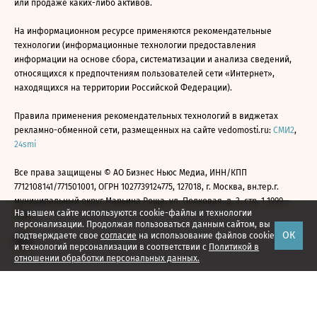
или продаже каких-либо активов.
На информационном ресурсе применяются рекомендательные
технологии (информационные технологии предоставления
информации на основе сбора, систематизации и анализа сведений,
относящихся к предпочтениям пользователей сети «Интернет»,
находящихся на территории Российской Федерации).
Правила применения рекомендательных технологий в виджетах
рекламно-обменной сети, размещенных на сайте vedomosti.ru:
СМИ2
,
24smi
Все права защищены © АО Бизнес Ньюс Медиа, ИНН/КПП
7712108141/771501001, ОГРН 1027739124775, 127018, г. Москва, вн.тер.г.
муниципальный округ Марьина Роща, ул. Полковая, д. 3, стр. 1 1999—
На нашем сайте используются cookie-файлы и технологии
2026
персонализации. Продолжая пользоваться данным сайтом, вы
ОК
подтверждаете свое
согласие
на использование файлов cookie
и технологий персонализации в соответствии с
Политикой в
отношении обработки персональных данных.