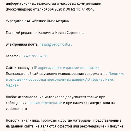
информационных технологий и массовых коммуникаций
(Роскомнадзор) от 27 ноября 2020 г. ЭЛ № ФС 77-79546
Учредитель: АО «Бизнес Ньюс Медиа»
Главный редактор: Казьмина Ирина Сергеевна
Электронная почта:
news@vedomosti.ru
Телефон:
+7 495 956-34-58
Сайт использует
IP адреса, cookie и данные геолокации
Пользователей сайта, условия использования содержатся в
Политике
в отношении обработки персональных данных АО «Бизнес Ньюс
Медиа»
Любое использование материалов допускается только при
соблюдении
правил перепечатки
и при наличии гиперссылки на
vedomosti.ru
Новости, аналитика, прогнозы и другие материалы, представленные
на данном сайте, не являются офертой или рекомендацией к покупке