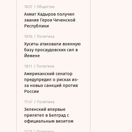
18:27
/ Общество
Ахмат Кадыров получил
звание Героя Чеченской
Республики
18:16
/ Политика
Хуситы атаковали военную
базу просаудовских сил в
Йемене
18:11
/ Политика
Американский сенатор
предупредил о рисках из-
за новых санкций против
России
17:47
/ Политика
Зеленский впервые
прилетел в Белград с
официальным визитом
17:23
/ Политика