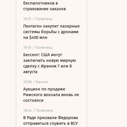
беспилотников в
страхование заказов
19:31
/ Политика
Пентагон закупит лазерные
системы борьбы с дронами
на $400 млн
19:19
/ Политика
Бессент: США могут
заключить новую мирную
сделку с Ираном 7 или 8
августа
19:00
/ Бизнес
Аукцион по продаже
Рижского вокзала вновь не
состоялся
18:44
/ Политика
В Раде призвали Федорова
отправиться служить в ВСУ