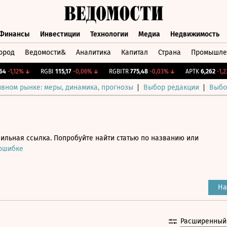
Финансы
Инвестиции
Технологии
Медиа
Недвижимость
ород
Ведомости&
Аналитика
Капитал
Страна
Промышле
а
Финансы
Инвестиции
Технологии
Медиа
Недвижимос
4
-1,12%
↓
RGBI
115,17
-0,06%
↓
RGBITR
775,48
-0,03%
↓
APTK
6,262
-1,2
ивном рынке: меры, динамика, прогнозы
Выбор редакции
Выбо
ильная ссылка. Попробуйте найти статью по названию или
 ошибке
На
Расширенный