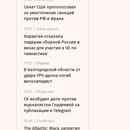
Сенат США проголосовал
за ужесточение санкций
против РФ и Ирана
17:15
/ Стиль жизни
Хорватия отказала
лидерам сборной России в
визах для участия в ЧЕ по
гимнастике
17:07
/
Страна
В Белгородской области от
удара FPV-дрона погиб
велосипедист
16:51
/ Общество
СК возбудил дело против
журналистки Гордеевой за
публикации в Telegram
16:46
/ Политика
The Atlantic: Маск запретил