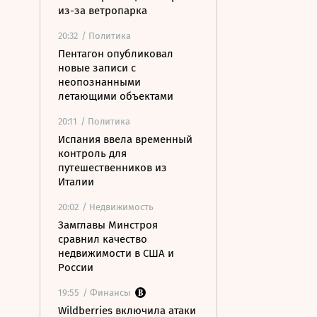
из-за ветропарка
20:32
/ Политика
Пентагон опубликовал
новые записи с
неопознанными
летающими объектами
20:11
/ Политика
Испания ввела временный
контроль для
путешественников из
Италии
20:02
/ Недвижимость
Замглавы Минстроя
сравнил качество
недвижимости в США и
России
19:55
/ Финансы
Wildberries включила атаки