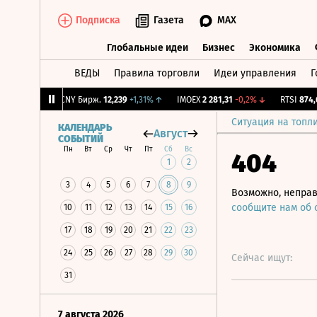
Подписка
Газета
MAX
Глобальные идеи
Бизнес
Экономика
ВЕДЫ
Правила торговли
Идеи управления
Г
Глобальные идеи
Бизнес
Экономик
62
-1,23%
↓
CNY Бирж.
12,239
+1,31%
↑
IMOEX
2 281,31
-0,2%
↓
RTSI
874,6
Ситуация на топл
КАЛЕНДАРЬ
Август
СОБЫТИЙ
Пн
Вт
Ср
Чт
Пт
Сб
Вс
404
1
2
3
4
5
6
7
8
9
Возможно, неправ
сообщите нам об
10
11
12
13
14
15
16
17
18
19
20
21
22
23
24
25
26
27
28
29
30
Сейчас ищут:
31
7 августа 2026