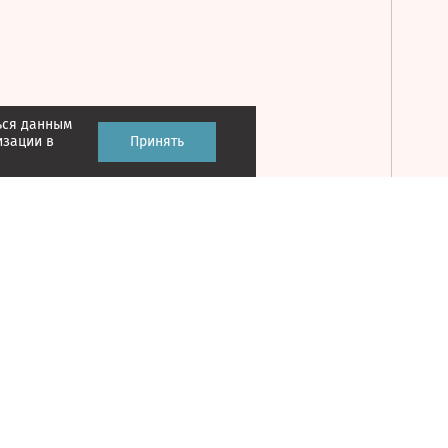
ься данным
Принять
изации в