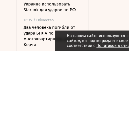
Украине использовать
Starlink для ударов по РФ
16:35
/ Общество
Два человека погибли от
удара БПЛА по
На нашем сайте используются c
многоквартирному дому в
сайтом, вы подтверждаете свое
Керчи
соответствии с
Политикой в отн
16:32
/ Бизнес
Сбор тепличных овощей в
РФ вырос на 3,5% до 1 млн
тонн
16:23
/ Политика
Суд США остановил проект
строительства бального
зала в Белом доме
16:11
/ Политика
СМИ: Иран хочет отмены
санкций США в обмен на