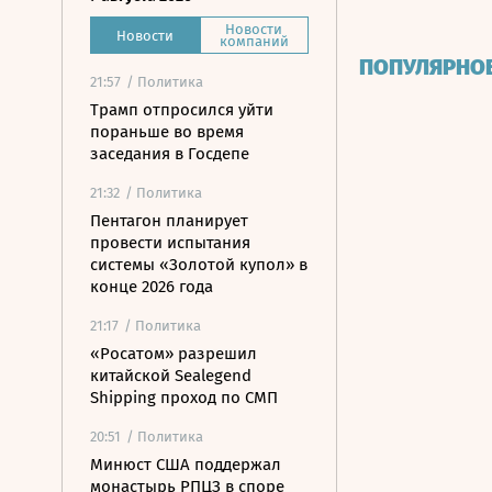
Новости
Новости
компаний
ПОПУЛЯРНО
21:57
/ Политика
Трамп отпросился уйти
пораньше во время
заседания в Госдепе
21:32
/ Политика
Пентагон планирует
провести испытания
системы «Золотой купол» в
конце 2026 года
21:17
/ Политика
«Росатом» разрешил
китайской Sealegend
Shipping проход по СМП
20:51
/ Политика
Минюст США поддержал
монастырь РПЦЗ в споре