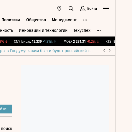
Войти
Политика
Общество
Менеджмент
нность
Инновации и технологии
Техуспех
ть
Политика
Общество
Менеджмент
3%
↓
CNY Бирж.
12,239
+1,31%
↑
IMOEX
2 281,31
-0,2%
↓
RTSI
874,64
-1,12
ры в Госдуму: каким был и будет российский парламент
Война н
йти
 поиск