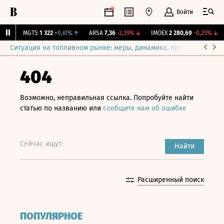
Войти
%
↑
MGTS
1 322
+0,61%
↑
ARSA
7,36
-2,39%
↓
IMOEX
2 280,69
-0,23%
↓
Ситуация на топливном рынке: меры, динамика, прогнозы
Выб
404
Возможно, неправильная ссылка. Попробуйте найти
статью по названию или
сообщите нам об ошибке
Сейчас ищут:
Найти
Расширенный поиск
ПОПУЛЯРНОЕ