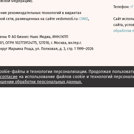
ийской Федерации).
Телефон:
+7
ния рекомендательных технологий в виджетах
й сети, размещенных на сайте vedomosti.ru:
СМИ2
,
Сайт испол
сайта, усл
обработки 
ены © АО Бизнес Ньюс Медиа, ИНН/КПП
01, ОГРН 1027739124775, 127018, г. Москва, вн.тер.г.
уг Марьина Роща, ул. Полковая, д. 3, стр. 1 1999—2026
ookie-файлы и технологии персонализации. Продолжая пользоват
согласие
на использование файлов cookie и технологий персонал
ошении обработки персональных данных.