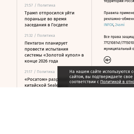
территории Росс
21:57
/ Политика
Трамп отпросился уйти
Правила примене
пораньше во время
рекламно-обменно
заседания в Госдепе
INFOX
,
24smi
21:32
/ Политика
Все права защищ
Пентагон планирует
7712108141/7715010
провести испытания
муниципальный окр
системы «Золотой купол» в
конце 2026 года
На нашем сайте используются c
21:17
/ Политика
сайтом, вы подтверждаете свое
«Росатом» разрешил
соответствии с
Политикой в отн
китайской Sealegend
Shipping проход по СМП
20:51
/ Политика
Минюст США поддержал
монастырь РПЦЗ в споре
из-за ветропарка
20:32
/ Политика