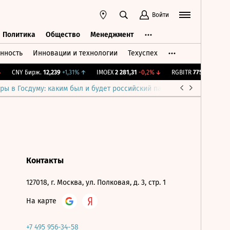
Войти
Политика
Общество
Менеджмент
нность
Инновации и технологии
Техуспех
ть
Политика
Общество
Менеджмент
CNY Бирж.
12,239
+1,31%
↑
IMOEX
2 281,31
-0,2%
↓
RGBITR
775,48
-0,03%
ры в Госдуму: каким был и будет российский парламент
Война н
Контакты
127018, г. Москва, ул. Полковая, д. 3, стр. 1
На карте
+7 495 956-34-58