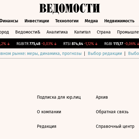
Финансы
Инвестиции
Технологии
Медиа
Недвижимость
ород
Ведомости&
Аналитика
Капитал
Страна
Промышле
а
Финансы
Инвестиции
Технологии
Медиа
Недвижимос
2%
↓
RGBITR
775,48
-0,03%
↓
RTSI
874,64
-1,12%
↓
RGBI
115,17
-0,06%
↓
ивном рынке: меры, динамика, прогнозы
Выбор редакции
Выбо
Подписка для юр.лиц
Архив
О компании
Обратная связь
Редакция
Справочный центр