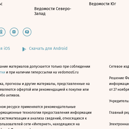
ьс
Ведомости Юг
Ведомости Северо-
Запад
я iOS
Скачать для Android
ание материалов допускается только при соблюдении
Сетевое изд
атки
и при наличии гиперссылки на vedomosti.ru
Решение Фе
ка, прогнозы и другие материалы, представленные на
информацио
 являются офертой или рекомендацией к покупке или
от 27 ноября
ибо активов.
Учредитель
ном ресурсе применяются рекомендательные
ормационные технологии предоставления информации
Главный ре
 систематизации и анализа сведений, относящихся к
ользователей сети «Интернет», находящихся на
Электронна