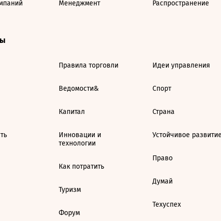
мпаний
Менеджмент
Распространение
ты
Правила торговли
Идеи управления
Ведомости&
Спорт
Капитал
Страна
ть
Инновации и
Устойчивое развити
технологии
Право
Как потратить
Думай
Туризм
Техуспех
Форум