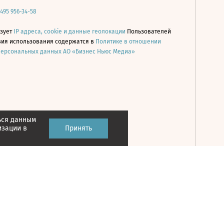
 495 956-34-58
ьзует
IP адреса, cookie и данные геолокации
Пользователей
овия использования содержатся в
Политике в отношении
персональных данных АО «Бизнес Ньюс Медиа»
ься данным
Принять
изации в