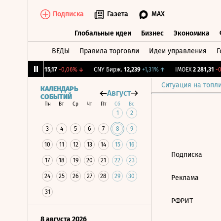
Подписка
Газета
MAX
Глобальные идеи
Бизнес
Экономика
ВЕДЫ
Правила торговли
Идеи управления
Г
Глобальные идеи
Бизнес
Экономик
12%
↓
RGBI
115,17
-0,06%
↓
CNY Бирж.
12,239
+1,31%
↑
IMOEX
2 281,31
-0,
Ситуация на топл
КАЛЕНДАРЬ
Август
СОБЫТИЙ
Пн
Вт
Ср
Чт
Пт
Сб
Вс
1
2
3
4
5
6
7
8
9
10
11
12
13
14
15
16
Подписка
17
18
19
20
21
22
23
24
25
26
27
28
29
30
Реклама
31
РФРИТ
8 августа 2026