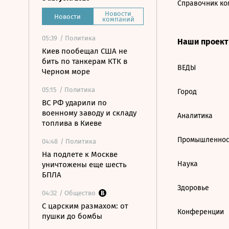
Справочник ко
Новости
Новости
компаний
05:39
/ Политика
Наши проек
Киев пообещал США не
бить по танкерам КТК в
ВЕДЫ
Черном море
05:15
/ Политика
Город
ВС РФ ударили по
военному заводу и складу
Аналитика
топлива в Киеве
Промышленнос
04:48
/ Политика
На подлете к Москве
Наука
уничтожены еще шесть
БПЛА
Здоровье
04:32
/ Общество
С царским размахом: от
Конференции
пушки до бомбы