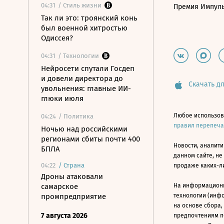
04:31
/ Стиль жизни
Премия Импул
Так ли это: троянский конь
был военной хитростью
Одиссея?
04:31
/ Технологии
Нейросети спутали Госдеп
и довели директора до
Скачать дл
увольнения: главные ИИ-
глюки июля
Любое использов
04:24
/ Политика
правил перепеч
Ночью над российскими
регионами сбиты почти 400
Новости, аналити
БПЛА
данном сайте, не
04:22
/
Страна
продаже каких-л
Дроны атаковали
самарское
На информацион
промпредприятие
технологии (инф
на основе сбора,
7 августа 2026
предпочтениям п