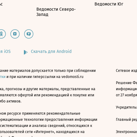
ьс
Ведомости Юг
Ведомости Северо-
Запад
я iOS
Скачать для Android
ание материалов допускается только при соблюдении
Сетевое изд
атки
и при наличии гиперссылки на vedomosti.ru
Решение Фе
ка, прогнозы и другие материалы, представленные на
информацио
 являются офертой или рекомендацией к покупке или
от 27 ноября
ибо активов.
Учредитель
ном ресурсе применяются рекомендательные
ормационные технологии предоставления информации
Главный ре
 систематизации и анализа сведений, относящихся к
ользователей сети «Интернет», находящихся на
Электронна