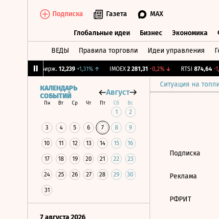
Подписка
Газета
MAX
Глобальные идеи
Бизнес
Экономика
ВЕДЫ
Правила торговли
Идеи управления
Г
Глобальные идеи
Бизнес
Экономик
,72%
↓
CNY Бирж.
12,239
+1,31%
↑
IMOEX
2 281,31
-0,2%
↓
RTSI
874,64
-1,
Ситуация на топл
КАЛЕНДАРЬ
Август
СОБЫТИЙ
Пн
Вт
Ср
Чт
Пт
Сб
Вс
1
2
3
4
5
6
7
8
9
10
11
12
13
14
15
16
Подписка
17
18
19
20
21
22
23
24
25
26
27
28
29
30
Реклама
31
РФРИТ
7 августа 2026