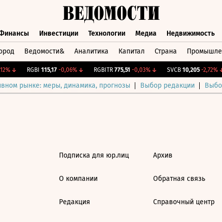
Финансы
Инвестиции
Технологии
Медиа
Недвижимость
ород
Ведомости&
Аналитика
Капитал
Страна
Промышле
а
Финансы
Инвестиции
Технологии
Медиа
Недвижимос
12%
↓
RGBI
115,17
-0,06%
↓
RGBITR
775,51
-0,03%
↓
SVCB
10,205
-2,72%
↓
ивном рынке: меры, динамика, прогнозы
Выбор редакции
Выбо
Подписка для юр.лиц
Архив
О компании
Обратная связь
Редакция
Справочный центр