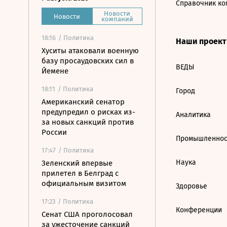
Справочник ко
Новости
Новости
компаний
18:16
/ Политика
Наши проек
Хуситы атаковали военную
базу просаудовских сил в
ВЕДЫ
Йемене
18:11
/ Политика
Город
Американский сенатор
предупредил о рисках из-
Аналитика
за новых санкций против
России
Промышленнос
17:47
/ Политика
Наука
Зеленский впервые
прилетел в Белград с
официальным визитом
Здоровье
17:23
/ Политика
Конференции
Сенат США проголосовал
за ужесточение санкций