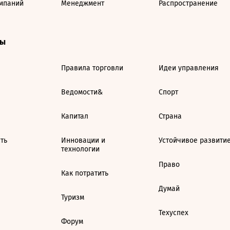
мпаний
Менеджмент
Распространение
ты
Правила торговли
Идеи управления
Ведомости&
Спорт
Капитал
Страна
ть
Инновации и
Устойчивое развити
технологии
Право
Как потратить
Думай
Туризм
Техуспех
Форум