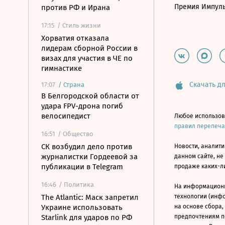
Премия Импул
против РФ и Ирана
17:15
/ Стиль жизни
Хорватия отказала
лидерам сборной России в
визах для участия в ЧЕ по
гимнастике
Скачать дл
17:07
/
Страна
В Белгородской области от
удара FPV-дрона погиб
велосипедист
Любое использов
правил перепеч
16:51
/ Общество
СК возбудил дело против
Новости, аналити
журналистки Гордеевой за
данном сайте, не
публикации в Telegram
продаже каких-л
16:46
/ Политика
На информацион
The Atlantic: Маск запретил
технологии (инф
Украине использовать
на основе сбора,
Starlink для ударов по РФ
предпочтениям п