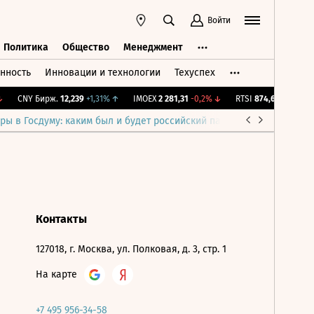
Войти
Политика
Общество
Менеджмент
нность
Инновации и технологии
Техуспех
ть
Политика
Общество
Менеджмент
CNY Бирж.
12,239
+1,31%
↑
IMOEX
2 281,31
-0,2%
↓
RTSI
874,64
-1,12%
↓
ры в Госдуму: каким был и будет российский парламент
Война н
Контакты
127018, г. Москва, ул. Полковая, д. 3, стр. 1
На карте
+7 495 956-34-58