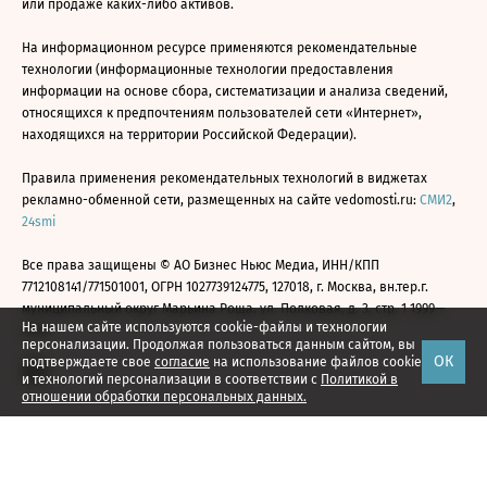
или продаже каких-либо активов.
На информационном ресурсе применяются рекомендательные
технологии (информационные технологии предоставления
информации на основе сбора, систематизации и анализа сведений,
относящихся к предпочтениям пользователей сети «Интернет»,
находящихся на территории Российской Федерации).
Правила применения рекомендательных технологий в виджетах
рекламно-обменной сети, размещенных на сайте vedomosti.ru:
СМИ2
,
24smi
Все права защищены © АО Бизнес Ньюс Медиа, ИНН/КПП
7712108141/771501001, ОГРН 1027739124775, 127018, г. Москва, вн.тер.г.
муниципальный округ Марьина Роща, ул. Полковая, д. 3, стр. 1 1999—
На нашем сайте используются cookie-файлы и технологии
2026
персонализации. Продолжая пользоваться данным сайтом, вы
ОК
подтверждаете свое
согласие
на использование файлов cookie
и технологий персонализации в соответствии с
Политикой в
отношении обработки персональных данных.