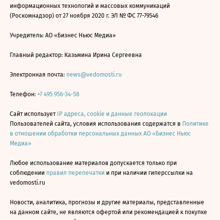
информационных технологий и массовых коммуникаций
(Роскомнадзор) от 27 ноября 2020 г. ЭЛ № ФС 77-79546
Учредитель: АО «Бизнес Ньюс Медиа»
Главный редактор: Казьмина Ирина Сергеевна
Электронная почта:
news@vedomosti.ru
Телефон:
+7 495 956-34-58
Сайт использует
IP адреса, cookie и данные геолокации
Пользователей сайта, условия использования содержатся в
Политике
в отношении обработки персональных данных АО «Бизнес Ньюс
Медиа»
Любое использование материалов допускается только при
соблюдении
правил перепечатки
и при наличии гиперссылки на
vedomosti.ru
Новости, аналитика, прогнозы и другие материалы, представленные
на данном сайте, не являются офертой или рекомендацией к покупке