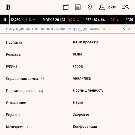
Войти
Бирж.
12,239
+1,31%
↑
IMOEX
2 281,31
-0,2%
↓
RTSI
874,64
-1,12%
↓
RGBI
1
Ситуация на топливном рынке: меры, динамика, прогнозы
Выб
Наши проекты
Подписка
ВЕДЫ
Реклама
Город
РФРИТ
Аналитика
Справочник компаний
Промышленность
Подписка для юр.лиц
Наука
О компании
Здоровье
Редакция
Конференции
Менеджмент