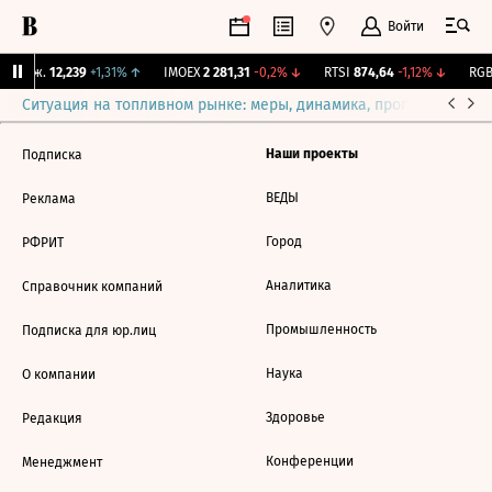
Войти
 Бирж.
12,239
+1,31%
↑
IMOEX
2 281,31
-0,2%
↓
RTSI
874,64
-1,12%
↓
RGBI
Ситуация на топливном рынке: меры, динамика, прогнозы
Выб
Наши проекты
Подписка
ВЕДЫ
Реклама
Город
РФРИТ
Аналитика
Справочник компаний
Промышленность
Подписка для юр.лиц
Наука
О компании
Здоровье
Редакция
Конференции
Менеджмент