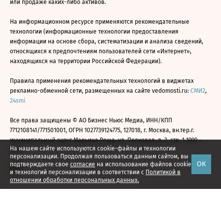
или продаже каких-либо активов.
На информационном ресурсе применяются рекомендательные
технологии (информационные технологии предоставления
информации на основе сбора, систематизации и анализа сведений,
относящихся к предпочтениям пользователей сети «Интернет»,
находящихся на территории Российской Федерации).
Правила применения рекомендательных технологий в виджетах
рекламно-обменной сети, размещенных на сайте vedomosti.ru:
СМИ2
,
24smi
Все права защищены © АО Бизнес Ньюс Медиа, ИНН/КПП
7712108141/771501001, ОГРН 1027739124775, 127018, г. Москва, вн.тер.г.
муниципальный округ Марьина Роща, ул. Полковая, д. 3, стр. 1 1999—
На нашем сайте используются cookie-файлы и технологии
2026
персонализации. Продолжая пользоваться данным сайтом, вы
ОК
подтверждаете свое
согласие
на использование файлов cookie
и технологий персонализации в соответствии с
Политикой в
отношении обработки персональных данных.