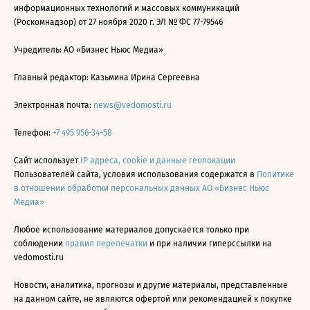
информационных технологий и массовых коммуникаций
(Роскомнадзор) от 27 ноября 2020 г. ЭЛ № ФС 77-79546
Учредитель: АО «Бизнес Ньюс Медиа»
Главный редактор: Казьмина Ирина Сергеевна
Электронная почта:
news@vedomosti.ru
Телефон:
+7 495 956-34-58
Сайт использует
IP адреса, cookie и данные геолокации
Пользователей сайта, условия использования содержатся в
Политике
в отношении обработки персональных данных АО «Бизнес Ньюс
Медиа»
Любое использование материалов допускается только при
соблюдении
правил перепечатки
и при наличии гиперссылки на
vedomosti.ru
Новости, аналитика, прогнозы и другие материалы, представленные
на данном сайте, не являются офертой или рекомендацией к покупке