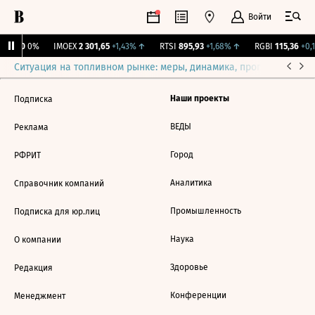
Войти
ирж.
0
0%
IMOEX
2 301,65
+1,43%
↑
RTSI
895,93
+1,68%
↑
RGBI
115,36
+0,1
Ситуация на топливном рынке: меры, динамика, прогнозы
Выб
Наши проекты
Подписка
ВЕДЫ
Реклама
Город
РФРИТ
Аналитика
Справочник компаний
Промышленность
Подписка для юр.лиц
Наука
О компании
Здоровье
Редакция
Конференции
Менеджмент