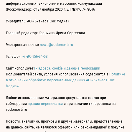
информационных технологий и массовых коммуникаций
(Роскомнадзор) от 27 ноября 2020 г. ЭЛ № ФС 77-79546
Учредитель: АО «Бизнес Ньюс Медиа»
Главный редактор: Казьмина Ирина Сергеевна
Электронная почта:
news@vedomosti.ru
Телефон:
+7 495 956-34-58
Сайт использует
IP адреса, cookie и данные геолокации
Пользователей сайта, условия использования содержатся в
Политике
в отношении обработки персональных данных АО «Бизнес Ньюс
Медиа»
Любое использование материалов допускается только при
соблюдении
правил перепечатки
и при наличии гиперссылки на
vedomosti.ru
Новости, аналитика, прогнозы и другие материалы, представленные
на данном сайте, не являются офертой или рекомендацией к покупке