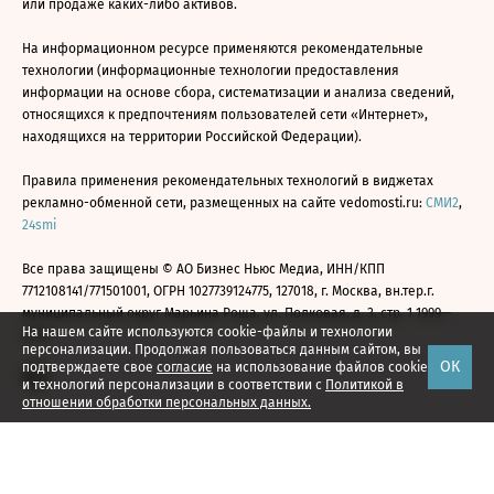
или продаже каких-либо активов.
На информационном ресурсе применяются рекомендательные
технологии (информационные технологии предоставления
информации на основе сбора, систематизации и анализа сведений,
относящихся к предпочтениям пользователей сети «Интернет»,
находящихся на территории Российской Федерации).
Правила применения рекомендательных технологий в виджетах
рекламно-обменной сети, размещенных на сайте vedomosti.ru:
СМИ2
,
24smi
Все права защищены © АО Бизнес Ньюс Медиа, ИНН/КПП
7712108141/771501001, ОГРН 1027739124775, 127018, г. Москва, вн.тер.г.
муниципальный округ Марьина Роща, ул. Полковая, д. 3, стр. 1 1999—
На нашем сайте используются cookie-файлы и технологии
2026
персонализации. Продолжая пользоваться данным сайтом, вы
ОК
подтверждаете свое
согласие
на использование файлов cookie
и технологий персонализации в соответствии с
Политикой в
отношении обработки персональных данных.