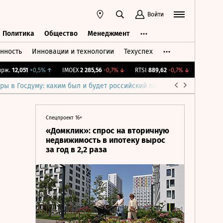
Войти
Политика
Общество
Менеджмент
нность
Инновации и технологии
Техуспех
ть
Политика
Общество
Менеджмент
.
12,051
+0,5%
↑
IMOEX
2 285,56
-0,7%
↓
RTSI
889,62
-0,7%
↓
RGBI
115,32
ры в Госдуму: каким был и будет российский парламент
Война н
Спецпроект 16+
«Домклик»: спрос на вторичную
недвижимость в ипотеку вырос
за год в 2,2 раза