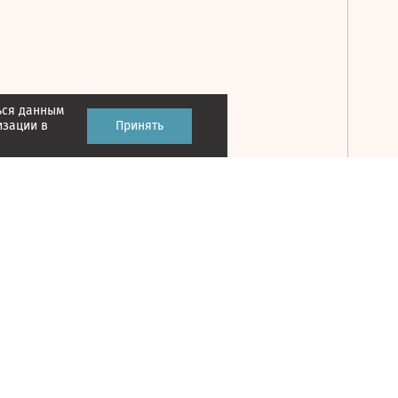
ься данным
Принять
изации в