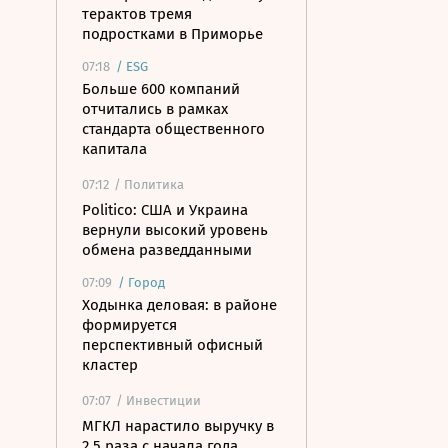
терактов тремя
подростками в Приморье
07:18
/
ESG
Больше 600 компаний
отчитались в рамках
стандарта общественного
капитала
07:12
/ Политика
Politico: США и Украина
вернули высокий уровень
обмена разведданными
07:09
/
Город
Ходынка деловая: в районе
формируется
перспективный офисный
кластер
07:07
/ Инвестиции
МГКЛ нарастило выручку в
2,5 раза с начала года