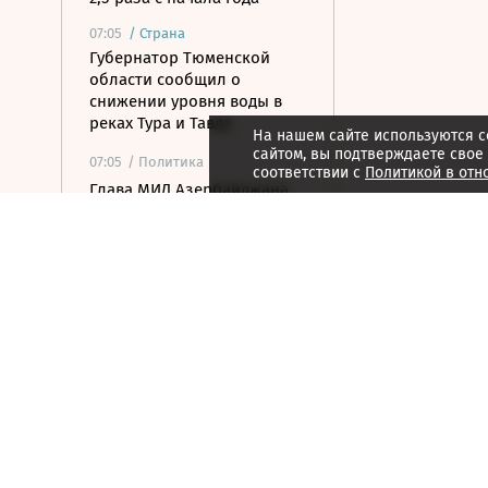
07:05
/
Страна
Губернатор Тюменской
области сообщил о
снижении уровня воды в
реках Тура и Тавда
На нашем сайте используются c
сайтом, вы подтверждаете свое
07:05
/ Политика
соответствии с
Политикой в отн
Глава МИД Азербайджана
приехал на Украину
07:01
/ Инвестиции
Утренний звон по рынку
акций 6 августа
06:57
/
Спорт
«Спартак» начал защиту
кубкового титула с
разгрома, у синхронистов
третье золото
06:46
/ Инвестиции