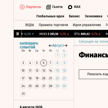
Подписка
Газета
MAX
Глобальные идеи
Бизнес
Экономика
ВЕДЫ
Правила торговли
Идеи управления
Г
Глобальные идеи
Бизнес
Экономик
 Бирж.
12,051
+0,5%
↑
IMOEX
2 285,56
-0,7%
↓
RTSI
889,62
-0,7%
↓
RGBI
Ситуация на топл
КАЛЕНДАРЬ
Август
СОБЫТИЙ
Пн
Вт
Ср
Чт
Пт
Сб
Вс
Финанс
1
2
3
4
5
6
7
8
9
10
11
12
13
14
15
16
Показать ещ
17
18
19
20
21
22
23
24
25
26
27
28
29
30
31
6 августа 2026