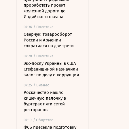
проработать проект
железной дороги до
Индийского океана
07:36
/ Политика
Оверчук: товарооборот
России и Армении
сократился на две трети
07:28
/ Политика
Экс-послу Украины в США
Стефанишиной назначили
залог по делу о коррупции
07:25
/ Бизнес
Роскачество нашло
кишечную палочку в
бургерах пяти сетей
ресторанов
07:19
/ Общество
ФСБ пресекла подготовку