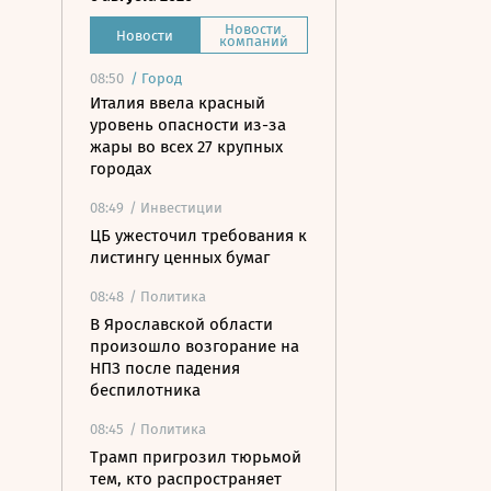
Новости
Новости
компаний
08:50
/
Город
Италия ввела красный
уровень опасности из-за
жары во всех 27 крупных
городах
08:49
/ Инвестиции
ЦБ ужесточил требования к
листингу ценных бумаг
08:48
/ Политика
В Ярославской области
произошло возгорание на
НПЗ после падения
беспилотника
08:45
/ Политика
Трамп пригрозил тюрьмой
тем, кто распространяет