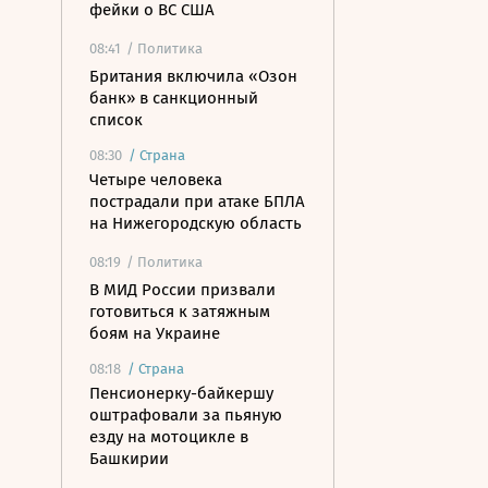
фейки о ВС США
08:41
/ Политика
Британия включила «Озон
банк» в санкционный
список
08:30
/
Страна
Четыре человека
пострадали при атаке БПЛА
на Нижегородскую область
08:19
/ Политика
В МИД России призвали
готовиться к затяжным
боям на Украине
08:18
/
Страна
Пенсионерку-байкершу
оштрафовали за пьяную
езду на мотоцикле в
Башкирии