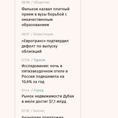
08:08
/ Общество
Фальков назвал платный
прием в вузы борьбой с
некачественным
образованием
08:07
/ Инвестиции
«Евротранс» подтвердил
дефолт по выпуску
облигаций
07:58
/
Туризм
Исследование: ночь в
пятизвездочном отеле в
России подешевела на
10,6% за год
07:44
/
Город
Рынок недвижимости Дубая
в июле достиг $7,1 млрд
07:39
/ Бизнес
Хуснуллин предложил