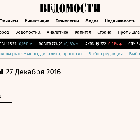
Финансы
Инвестиции
Технологии
Медиа
Недвижимость
ород
Ведомости&
Аналитика
Капитал
Страна
Промышле
а
Финансы
Инвестиции
Технологии
Медиа
Недвижимос
115,32
+0,16%
↑
RGBITR
776,23
+0,18%
↑
AKRN
19 372
-0,91%
↓
CNY Бирж
ивном рынке: меры, динамика, прогнозы
Выбор редакции
Выбо
ы
27 Декабря 2016
е