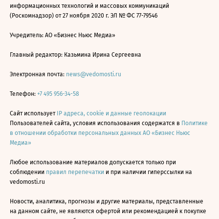
информационных технологий и массовых коммуникаций
(Роскомнадзор) от 27 ноября 2020 г. ЭЛ № ФС 77-79546
Учредитель: АО «Бизнес Ньюс Медиа»
Главный редактор: Казьмина Ирина Сергеевна
Электронная почта:
news@vedomosti.ru
Телефон:
+7 495 956-34-58
Сайт использует
IP адреса, cookie и данные геолокации
Пользователей сайта, условия использования содержатся в
Политике
в отношении обработки персональных данных АО «Бизнес Ньюс
Медиа»
Любое использование материалов допускается только при
соблюдении
правил перепечатки
и при наличии гиперссылки на
vedomosti.ru
Новости, аналитика, прогнозы и другие материалы, представленные
на данном сайте, не являются офертой или рекомендацией к покупке