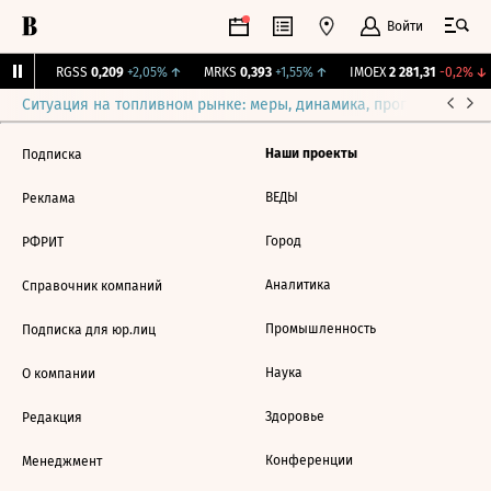
Войти
31%
↑
RGSS
0,209
+2,05%
↑
MRKS
0,393
+1,55%
↑
IMOEX
2 281,31
-0,2%
↓
Ситуация на топливном рынке: меры, динамика, прогнозы
Выб
Наши проекты
Подписка
ВЕДЫ
Реклама
Город
РФРИТ
Аналитика
Справочник компаний
Промышленность
Подписка для юр.лиц
Наука
О компании
Здоровье
Редакция
Конференции
Менеджмент