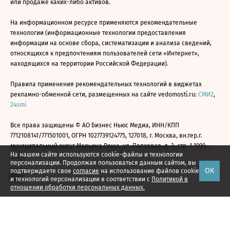
или продаже каких-либо активов.
На информационном ресурсе применяются рекомендательные
технологии (информационные технологии предоставления
информации на основе сбора, систематизации и анализа сведений,
относящихся к предпочтениям пользователей сети «Интернет»,
находящихся на территории Российской Федерации).
Правила применения рекомендательных технологий в виджетах
рекламно-обменной сети, размещенных на сайте vedomosti.ru:
СМИ2
,
24smi
Все права защищены © АО Бизнес Ньюс Медиа, ИНН/КПП
7712108141/771501001, ОГРН 1027739124775, 127018, г. Москва, вн.тер.г.
муниципальный округ Марьина Роща, ул. Полковая, д. 3, стр. 1 1999—
На нашем сайте используются cookie-файлы и технологии
2026
персонализации. Продолжая пользоваться данным сайтом, вы
ОК
подтверждаете свое
согласие
на использование файлов cookie
и технологий персонализации в соответствии с
Политикой в
отношении обработки персональных данных.