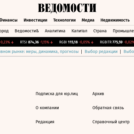
Финансы
Инвестиции
Технологии
Медиа
Недвижимость
ород
Ведомости&
Аналитика
Капитал
Страна
Промышле
а
Финансы
Инвестиции
Технологии
Медиа
Недвижимос
0,23%
↓
RTSI
874,36
-1,15%
↓
RGBI
115,18
-0,05%
↓
RGBITR
775,59
-0,02%
ивном рынке: меры, динамика, прогнозы
Выбор редакции
Выбо
Подписка для юр.лиц
Архив
О компании
Обратная связь
Редакция
Справочный центр