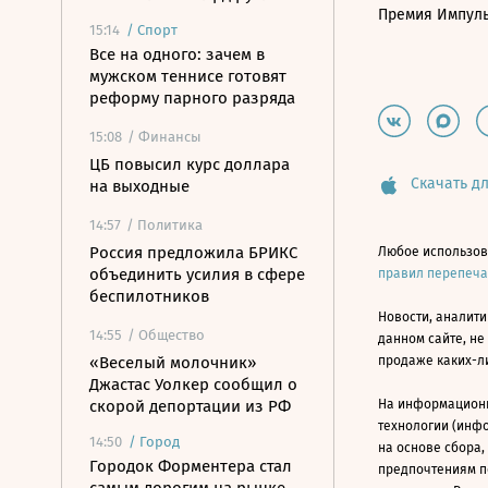
Премия Импул
15:14
/
Спорт
Все на одного: зачем в
мужском теннисе готовят
реформу парного разряда
15:08
/ Финансы
ЦБ повысил курс доллара
Скачать дл
на выходные
14:57
/ Политика
Россия предложила БРИКС
Любое использов
объединить усилия в сфере
правил перепеч
беспилотников
Новости, аналити
14:55
/ Общество
данном сайте, не
«Веселый молочник»
продаже каких-л
Джастас Уолкер сообщил о
скорой депортации из РФ
На информацион
технологии (инф
14:50
/
Город
на основе сбора,
Городок Форментера стал
предпочтениям п