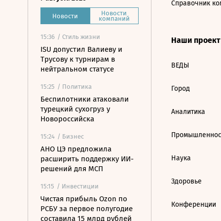
Справочник ко
Новости
Новости
компаний
15:36
/ Стиль жизни
Наши проек
ISU допустил Валиеву и
Трусову к турнирам в
ВЕДЫ
нейтральном статусе
15:25
/ Политика
Город
Беспилотники атаковали
турецкий сухогруз у
Аналитика
Новороссийска
Промышленнос
15:24
/ Бизнес
АНО ЦЭ предложила
Наука
расширить поддержку ИИ-
решений для МСП
Здоровье
15:15
/ Инвестиции
Чистая прибыль Ozon по
Конференции
РСБУ за первое полугодие
составила 15 млрд рублей