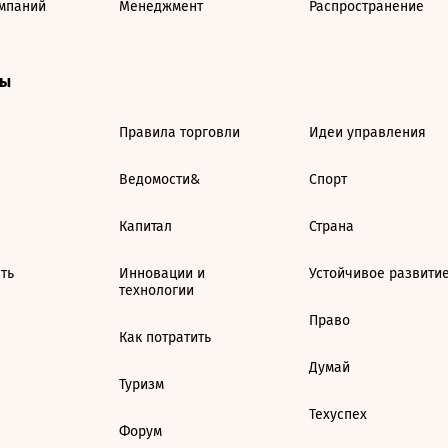
мпаний
Менеджмент
Распространение
ты
Правила торговли
Идеи управления
Ведомости&
Спорт
Капитал
Страна
ть
Инновации и
Устойчивое развити
технологии
Право
Как потратить
Думай
Туризм
Техуспех
Форум