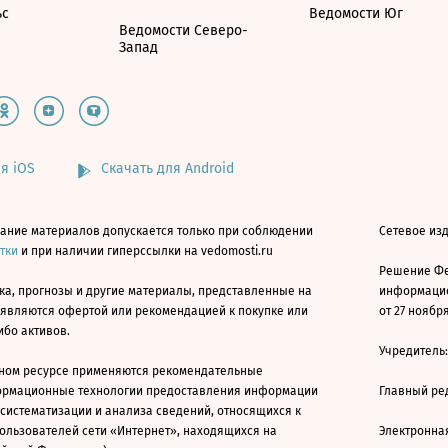
ьс
Ведомости Юг
Ведомости Северо-
Запад
я iOS
Скачать для Android
ание материалов допускается только при соблюдении
Сетевое изд
атки
и при наличии гиперссылки на vedomosti.ru
Решение Фе
ка, прогнозы и другие материалы, представленные на
информацио
 являются офертой или рекомендацией к покупке или
от 27 ноября
ибо активов.
Учредитель
ном ресурсе применяются рекомендательные
ормационные технологии предоставления информации
Главный ре
 систематизации и анализа сведений, относящихся к
ользователей сети «Интернет», находящихся на
Электронна