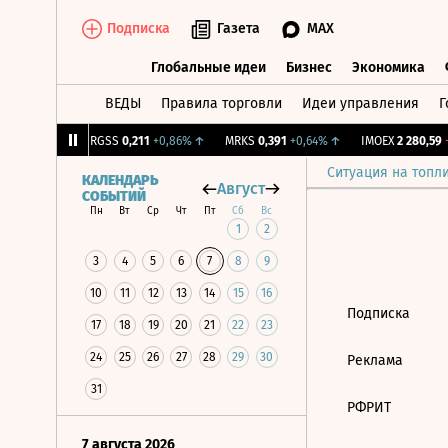
Подписка
Газета
MAX
Глобальные идеи
Бизнес
Экономика
ВЕДЫ
Правила торговли
Идеи управления
Г
Глобальные идеи
Бизнес
Экономик
41
+1,32%
↑
RGSS
0,211
+0,86%
↑
MRKS
0,391
+0,64%
↑
IMOEX
2 280,59
-
Ситуация на топл
КАЛЕНДАРЬ
Август
СОБЫТИЙ
Пн
Вт
Ср
Чт
Пт
Сб
Вс
1
2
3
4
5
6
7
8
9
10
11
12
13
14
15
16
Подписка
17
18
19
20
21
22
23
24
25
26
27
28
29
30
Реклама
31
РФРИТ
7 августа 2026