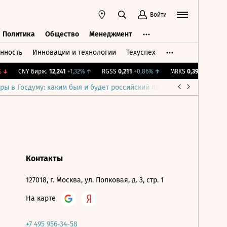
Войти
Политика
Общество
Менеджмент
нность
Инновации и технологии
Техуспех
ть
Политика
Общество
Менеджмент
↓
CNY Бирж.
12,241
+1,32%
↑
RGSS
0,211
+0,86%
↑
MRKS
0,391
+0,64%
↑
ры в Госдуму: каким был и будет российский парламент
Война н
Контакты
127018, г. Москва, ул. Полковая, д. 3, стр. 1
На карте
+7 495 956-34-58