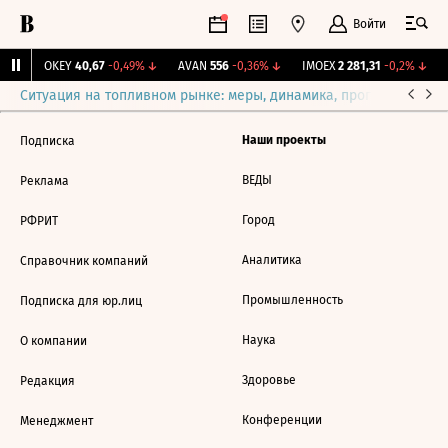
Войти
%
↑
OKEY
40,67
-0,49%
↓
AVAN
556
-0,36%
↓
IMOEX
2 281,31
-0,2%
↓
Ситуация на топливном рынке: меры, динамика, прогнозы
Выб
Наши проекты
Подписка
ВЕДЫ
Реклама
Город
РФРИТ
Аналитика
Справочник компаний
Промышленность
Подписка для юр.лиц
Наука
О компании
Здоровье
Редакция
Конференции
Менеджмент