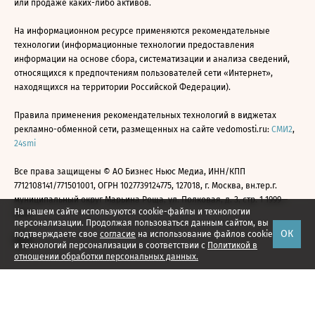
или продаже каких-либо активов.
На информационном ресурсе применяются рекомендательные
технологии (информационные технологии предоставления
информации на основе сбора, систематизации и анализа сведений,
относящихся к предпочтениям пользователей сети «Интернет»,
находящихся на территории Российской Федерации).
Правила применения рекомендательных технологий в виджетах
рекламно-обменной сети, размещенных на сайте vedomosti.ru:
СМИ2
,
24smi
Все права защищены © АО Бизнес Ньюс Медиа, ИНН/КПП
7712108141/771501001, ОГРН 1027739124775, 127018, г. Москва, вн.тер.г.
муниципальный округ Марьина Роща, ул. Полковая, д. 3, стр. 1 1999—
На нашем сайте используются cookie-файлы и технологии
2026
персонализации. Продолжая пользоваться данным сайтом, вы
ОК
подтверждаете свое
согласие
на использование файлов cookie
и технологий персонализации в соответствии с
Политикой в
отношении обработки персональных данных.