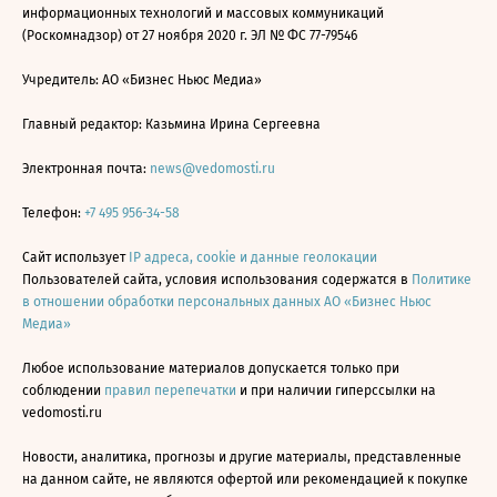
информационных технологий и массовых коммуникаций
(Роскомнадзор) от 27 ноября 2020 г. ЭЛ № ФС 77-79546
Учредитель: АО «Бизнес Ньюс Медиа»
Главный редактор: Казьмина Ирина Сергеевна
Электронная почта:
news@vedomosti.ru
Телефон:
+7 495 956-34-58
Сайт использует
IP адреса, cookie и данные геолокации
Пользователей сайта, условия использования содержатся в
Политике
в отношении обработки персональных данных АО «Бизнес Ньюс
Медиа»
Любое использование материалов допускается только при
соблюдении
правил перепечатки
и при наличии гиперссылки на
vedomosti.ru
Новости, аналитика, прогнозы и другие материалы, представленные
на данном сайте, не являются офертой или рекомендацией к покупке