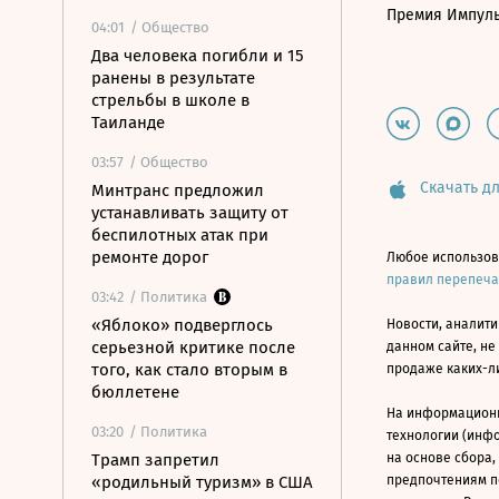
Премия Импул
04:01
/ Общество
Два человека погибли и 15
ранены в результате
стрельбы в школе в
Таиланде
03:57
/ Общество
Скачать дл
Минтранс предложил
устанавливать защиту от
беспилотных атак при
ремонте дорог
Любое использов
правил перепеч
03:42
/ Политика
«Яблоко» подверглось
Новости, аналити
серьезной критике после
данном сайте, не
того, как стало вторым в
продаже каких-л
бюллетене
На информацион
03:20
/ Политика
технологии (инф
Трамп запретил
на основе сбора,
«родильный туризм» в США
предпочтениям п