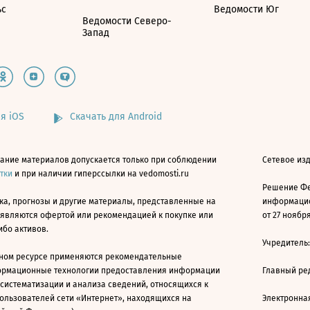
ьс
Ведомости Юг
Ведомости Северо-
Запад
я iOS
Скачать для Android
ание материалов допускается только при соблюдении
Сетевое изд
атки
и при наличии гиперссылки на vedomosti.ru
Решение Фе
ка, прогнозы и другие материалы, представленные на
информацио
 являются офертой или рекомендацией к покупке или
от 27 ноября
ибо активов.
Учредитель
ном ресурсе применяются рекомендательные
ормационные технологии предоставления информации
Главный ре
 систематизации и анализа сведений, относящихся к
ользователей сети «Интернет», находящихся на
Электронна