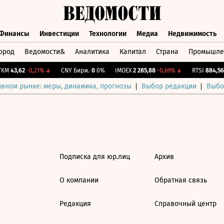
Финансы
Инвестиции
Технологии
Медиа
Недвижимость
ород
Ведомости&
Аналитика
Капитал
Страна
Промышле
а
Финансы
Инвестиции
Технологии
Медиа
Недвижимос
KM
43,62
-0,21%
↓
CNY Бирж.
0
0%
IMOEX
2 285,88
-0,69%
↓
RTSI
884,56
-
ивном рынке: меры, динамика, прогнозы
Выбор редакции
Выбо
Подписка для юр.лиц
Архив
О компании
Обратная связь
Редакция
Справочный центр