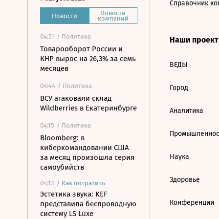
Справочник ко
Новости
Новости
компаний
04:51
/ Политика
Наши проек
Товарооборот России и
КНР вырос на 26,3% за семь
ВЕДЫ
месяцев
04:44
/ Политика
Город
ВСУ атаковали склад
Wildberries в Екатеринбурге
Аналитика
04:15
/ Политика
Промышленнос
Bloomberg: в
киберкомандовании США
Наука
за месяц произошла серия
самоубийств
Здоровье
04:13
/
Как потратить
Эстетика звука: KEF
Конференции
представила беспроводную
систему LS Luxe