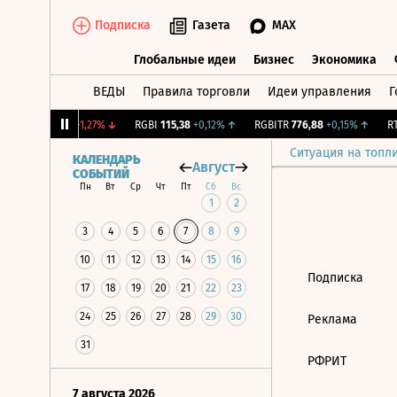
Подписка
Газета
MAX
Глобальные идеи
Бизнес
Экономика
ВЕДЫ
Правила торговли
Идеи управления
Г
Глобальные идеи
Бизнес
Экономик
RTSI
884,56
-1,27%
↓
RGBI
115,38
+0,12%
↑
RGBITR
776,88
+0,15%
↑
RT
Ситуация на топл
КАЛЕНДАРЬ
Август
СОБЫТИЙ
Пн
Вт
Ср
Чт
Пт
Сб
Вс
1
2
3
4
5
6
7
8
9
10
11
12
13
14
15
16
Подписка
17
18
19
20
21
22
23
24
25
26
27
28
29
30
Реклама
31
РФРИТ
7 августа 2026