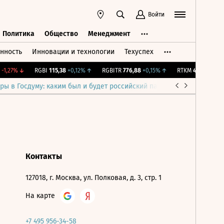
Войти
Политика
Общество
Менеджмент
нность
Инновации и технологии
Техуспех
ть
Политика
Общество
Менеджмент
1,27%
↓
RGBI
115,38
+0,12%
↑
RGBITR
776,88
+0,15%
↑
RTKM
43,62
-0,21%
ры в Госдуму: каким был и будет российский парламент
Война н
Контакты
127018, г. Москва, ул. Полковая, д. 3, стр. 1
На карте
+7 495 956-34-58