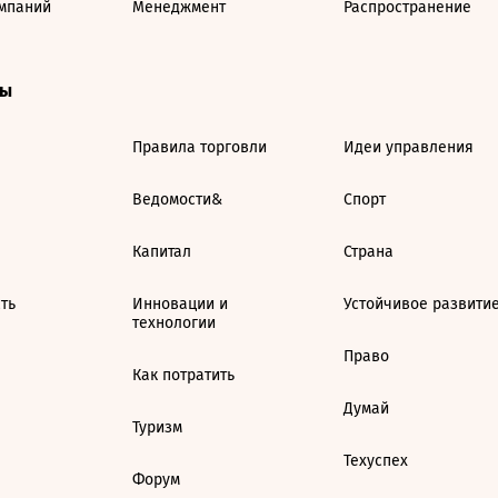
мпаний
Менеджмент
Распространение
ты
Правила торговли
Идеи управления
Ведомости&
Спорт
Капитал
Страна
ть
Инновации и
Устойчивое развити
технологии
Право
Как потратить
Думай
Туризм
Техуспех
Форум