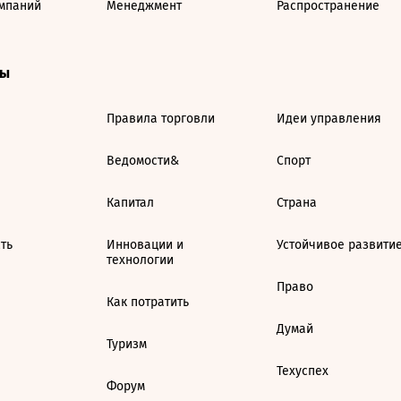
мпаний
Менеджмент
Распространение
ты
Правила торговли
Идеи управления
Ведомости&
Спорт
Капитал
Страна
ть
Инновации и
Устойчивое развити
технологии
Право
Как потратить
Думай
Туризм
Техуспех
Форум