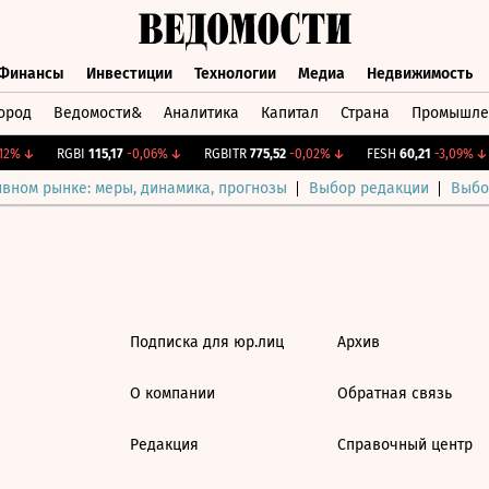
Финансы
Инвестиции
Технологии
Медиа
Недвижимость
ород
Ведомости&
Аналитика
Капитал
Страна
Промышле
а
Финансы
Инвестиции
Технологии
Медиа
Недвижимос
2%
↓
RGBI
115,17
-0,06%
↓
RGBITR
775,52
-0,02%
↓
FESH
60,21
-3,09%
↓
ивном рынке: меры, динамика, прогнозы
Выбор редакции
Выбо
Подписка для юр.лиц
Архив
О компании
Обратная связь
Редакция
Справочный центр