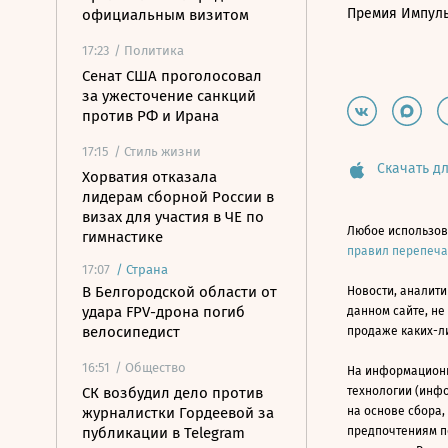
Премия Импул
официальным визитом
17:23
/ Политика
Сенат США проголосовал
за ужесточение санкций
против РФ и Ирана
17:15
/ Стиль жизни
Скачать дл
Хорватия отказала
лидерам сборной России в
визах для участия в ЧЕ по
Любое использов
гимнастике
правил перепеч
17:07
/
Страна
В Белгородской области от
Новости, аналити
удара FPV-дрона погиб
данном сайте, не
велосипедист
продаже каких-л
16:51
/ Общество
На информацион
СК возбудил дело против
технологии (инф
журналистки Гордеевой за
на основе сбора,
публикации в Telegram
предпочтениям п