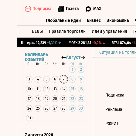
Подписка
Газета
MAX
Глобальные идеи
Бизнес
Экономика
ВЕДЫ
Правила торговли
Идеи управления
Г
Глобальные идеи
Бизнес
Экономик
09%
↓
CNY Бирж.
12,239
+1,31%
↑
IMOEX
2 281,31
-0,2%
↓
RTSI
874,64
-1,1
Ситуация на топл
КАЛЕНДАРЬ
Август
СОБЫТИЙ
Пн
Вт
Ср
Чт
Пт
Сб
Вс
1
2
3
4
5
6
7
8
9
10
11
12
13
14
15
16
Подписка
17
18
19
20
21
22
23
24
25
26
27
28
29
30
Реклама
31
РФРИТ
7 августа 2026