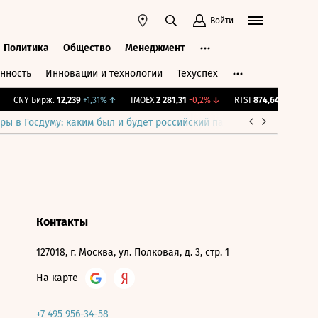
Войти
Политика
Общество
Менеджмент
нность
Инновации и технологии
Техуспех
ть
Политика
Общество
Менеджмент
CNY Бирж.
12,239
+1,31%
↑
IMOEX
2 281,31
-0,2%
↓
RTSI
874,64
-1,12%
↓
ры в Госдуму: каким был и будет российский парламент
Война н
Контакты
127018, г. Москва, ул. Полковая, д. 3, стр. 1
На карте
+7 495 956-34-58