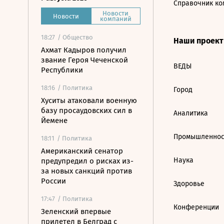
Справочник ко
Новости
Новости
компаний
18:27
/ Общество
Наши проек
Ахмат Кадыров получил
звание Героя Чеченской
ВЕДЫ
Республики
18:16
/ Политика
Город
Хуситы атаковали военную
базу просаудовских сил в
Аналитика
Йемене
Промышленнос
18:11
/ Политика
Американский сенатор
Наука
предупредил о рисках из-
за новых санкций против
России
Здоровье
17:47
/ Политика
Конференции
Зеленский впервые
прилетел в Белград с