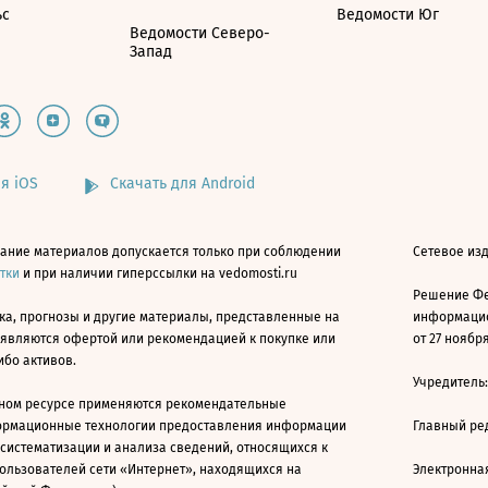
ьс
Ведомости Юг
Ведомости Северо-
Запад
я iOS
Скачать для Android
ание материалов допускается только при соблюдении
Сетевое изд
атки
и при наличии гиперссылки на vedomosti.ru
Решение Фе
ка, прогнозы и другие материалы, представленные на
информацио
 являются офертой или рекомендацией к покупке или
от 27 ноября
ибо активов.
Учредитель
ном ресурсе применяются рекомендательные
ормационные технологии предоставления информации
Главный ре
 систематизации и анализа сведений, относящихся к
ользователей сети «Интернет», находящихся на
Электронна