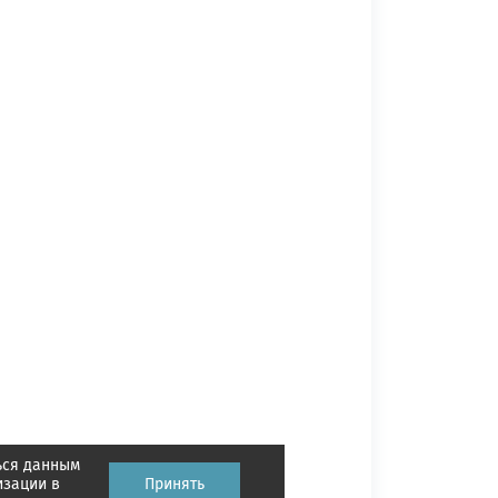
ься данным
изации в
Принять