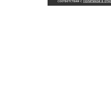
соответствии с
Политикой в отн
Подписка
Реклама
РФРИТ
Справочник компаний
Наши проекты