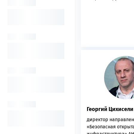
Георгий Цихисели
директор направле
«Безопасная открыт
инфраструктура» А