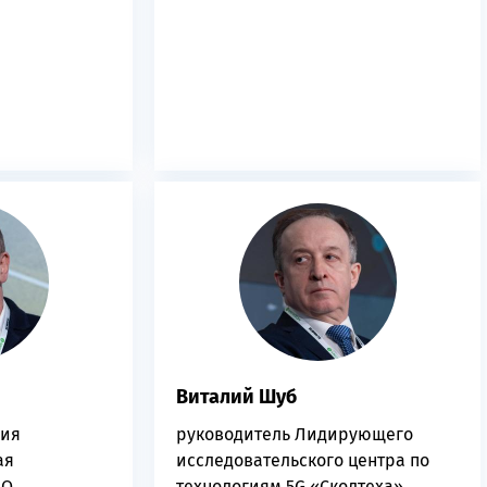
Виталий Шуб
ния
руководитель Лидирующего
ая
исследовательского центра по
НО
технологиям 5G «Сколтеха»