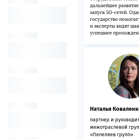
дальнейшее развитие
запуск 5G-сетей. Одн
государство помогает
и эксперты видят ша
успешное прохожден
Наталья Коваленк
партнер и руководи
межотраслевой гру
«Пепеляев групп»