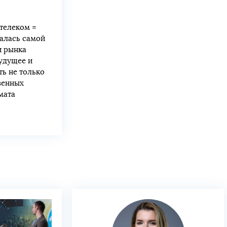
 телеком =
алась самой
и рынка
будущее и
ть не только
венных
мата