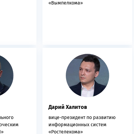
«Вымпелкома»
Дарий Халитов
льного
вице-президент по развитию
ерческим
информационных систем
1»
«Ростелекома»