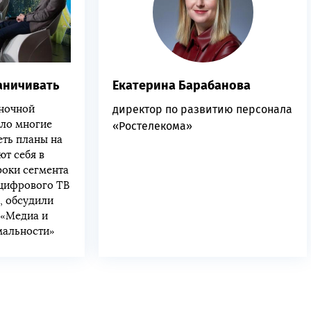
раничивать
Екатерина Барабанова
ыночной
директор по развитию персонала
ило многие
«Ростелекома»
ть планы на
ют себя в
роки сегмента
 цифрового ТВ
, обсудили
 «Медиа и
мальности»