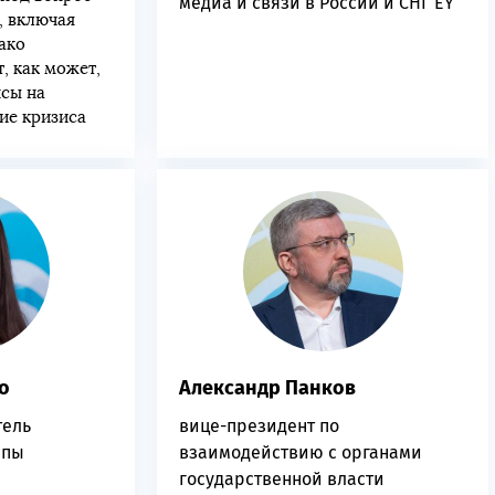
медиа и связи в России и СНГ EY
, включая
ако
, как может,
нсы на
ие кризиса
о
Александр Панков
тель
вице-президент по
ппы
взаимодействию с органами
государственной власти