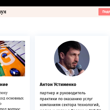
Подп
ение
Антон Устименко
поху
партнер и руководитель
ход основных
практики по оказанию услуг
о
компаниям сектора технологий,
 под вопрос