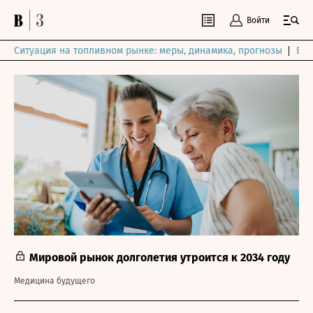
Войти
Ситуация на топливном рынке: меры, динамика, прогнозы
Выб
Мировой рынок долголетия утроится к 2034 году
Медицина будущего