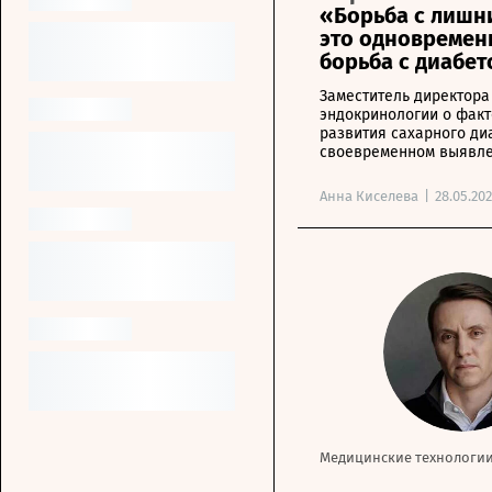
«Борьба с лишн
это одновремен
борьба с диабе
Заместитель директор
эндокринологии о факт
развития сахарного ди
своевременном выявле
Анна Киселева
|
28.05.20
Медицинские технологи