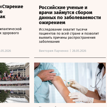
«Старение
Российские ученые и
о
врачи займутся сбором
как
данных по заболеваемости
ожирением
илактической
Исследование охватит тысячи
х здорового
пациентов по всей стране и позволит
выявить причины распространения
заболевания
.05.2026
Виктория Ларченко
|
28.05.2026