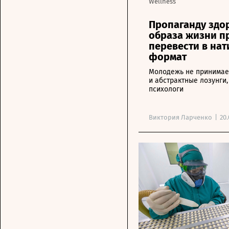
Wellness
Пропаганду здо
образа жизни п
перевести в на
формат
Молодежь не принимае
и абстрактные лозунги,
психологи
Виктория Ларченко
|
20.