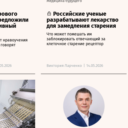
Медицина будущего
рового
Российские ученые
редложили
разрабатывают лекарство
тивный
для замедления старения
Что может помешать им
заблокировать отвечающий за
т нравоучения
клеточное старение рецептор
 говорят
05.2026
Виктория Ларченко
|
14.05.2026