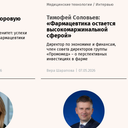
Медицинские технологии
/
Интервью
Тимофей Соловьев:
доровую
«Фармацевтика остается
высокомаржинальной
енитет: успехи
сферой»
фармацевтики
Директор по экономике и финансам,
член совета директоров группы
«Промомед» – о перспективных
инвестициях в фарме
26
Вера Шарапова
|
07.05.2026