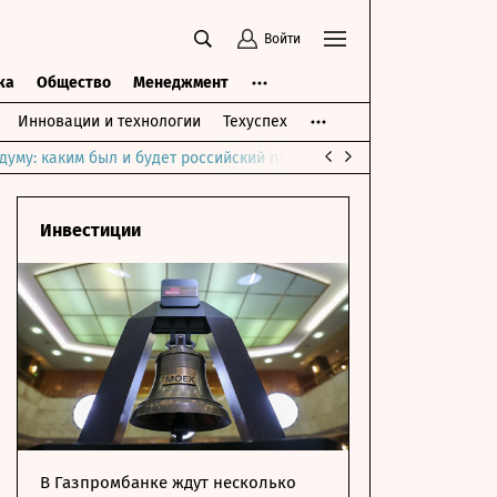
Войти
ка
Общество
Менеджмент
Инновации и технологии
Техуспех
думу: каким был и будет российский парламент
Война на Ближне
Инвестиции
В Газпромбанке ждут несколько