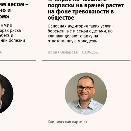
им весом –
подписки на врачей растет
но и
на фоне тревожности в
том»
обществе
а НМИЦ
Основная аудитория таких услуг –
орах риска
беременные и семьи с детьми, но
абета и
клиники делают ставку на
нии болезни
ответственную молодежь
26
Ирина Овчарова
|
03.06.2026
и
Клиническая картина