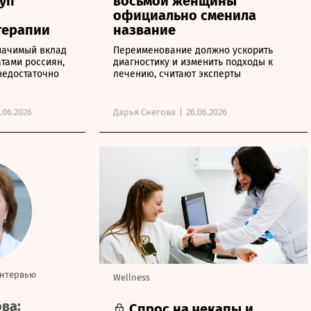
уп
восьмой женщины
официально сменила
терапии
название
начимый вклад
Переименование должно ускорить
тами россиян,
диагностику и изменить подходы к
недостаточно
лечению, считают эксперты
.06.2026
Дарья Снегова
|
26.06.2026
нтервью
Wellness
ва:
Спрос на чекапы и