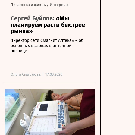
Лекарства и жизнь
/
Интервью
Сергей Буйлов:
«Мы
планируем расти быстрее
рынка»
Директор сети «Магнит Аптека» – об
основных вызовах в аптечной
рознице
Ольга Смирнова
|
17.03.2026