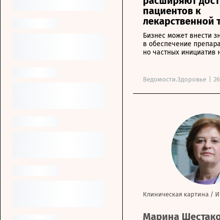
расширяют дост
пациентов к
лекарственной 
Бизнес может внести з
в обеспечение препара
но частных инициатив 
Ведомости.Здоровье
|
26
Клиническая картина
/
И
Марина Шестако