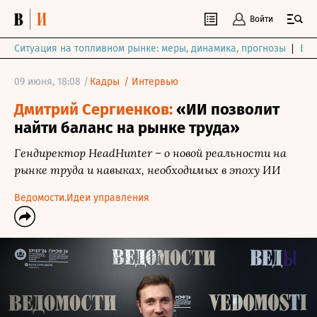
Войти
Ситуация на топливном рынке: меры, динамика, прогнозы
Выб
09 июня, 18:08 /
Кадры
/
Интервью
Дмитрий Сергиенков:
«ИИ позволит
найти баланс на рынке труда»
Гендиректор HeadHunter – о новой реальности на
рынке труда и навыках, необходимых в эпоху ИИ
Ведомости.Идеи управления