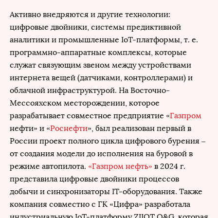
Активно внедряются и другие технологии:
цифровые двойники, системы предиктивной
аналитики и промышленные IoT-платформы, т. е.
программно-аппаратные комплексы, которые
служат связующим звеном между устройствами
интернета вещей (датчиками, контроллерами) и
облачной инфраструктурой. На Восточно-
Мессояхском месторождении, которое
разрабатывает совместное предприятие «
Газпром
нефти» и «
Роснефти
», был реализован первый в
России проект полного цикла цифрового бурения –
от создания модели до исполнения на буровой в
режиме автопилота.
«Газпром нефть»
в 2024 г.
представила цифровые двойники процессов
добычи и синхронизаторы IT-оборудования. Также
компания совместно с ГК «Цифра» разработала
индустриальную IoT-платформу ZIIOT O&G, которая