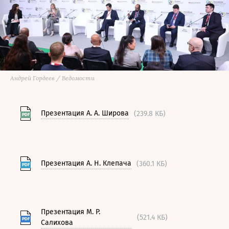
Андрей Гордеев / Ведомости
Презентация А. А. Широва
(239.8 КБ)
PDF
Презентация А. Н. Клепача
(360.1 КБ)
PDF
Презентация М. Р.
(521.4 КБ)
PDF
Салихова