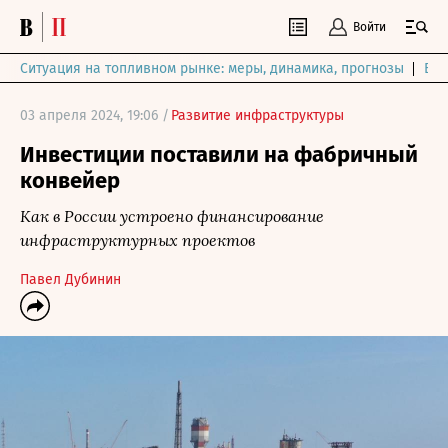
Войти
Ситуация на топливном рынке: меры, динамика, прогнозы
Выб
03 апреля 2024, 19:06 /
Развитие инфраструктуры
Инвестиции поставили на фабричный
конвейер
Как в России устроено финансирование
инфраструктурных проектов
Павел Дубинин