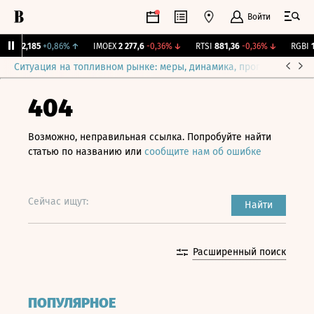
Войти
ж.
12,185
+0,86%
↑
IMOEX
2 277,6
-0,36%
↓
RTSI
881,36
-0,36%
↓
RGBI
11
Ситуация на топливном рынке: меры, динамика, прогнозы
Выб
404
Возможно, неправильная ссылка. Попробуйте найти
статью по названию или
сообщите нам об ошибке
Сейчас ищут:
Найти
Расширенный поиск
ПОПУЛЯРНОЕ