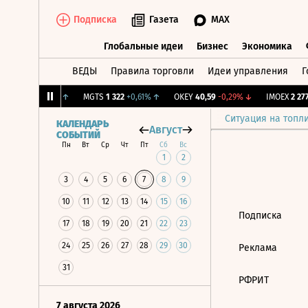
Подписка
Газета
MAX
Глобальные идеи
Бизнес
Экономика
ВЕДЫ
Правила торговли
Идеи управления
Г
Глобальные идеи
Бизнес
Экономик
ж.
12,218
+1,13%
↑
MGTS
1 322
+0,61%
↑
OKEY
40,59
-0,29%
↓
IMOEX
2 277,
Ситуация на топл
КАЛЕНДАРЬ
Август
СОБЫТИЙ
Пн
Вт
Ср
Чт
Пт
Сб
Вс
1
2
3
4
5
6
7
8
9
10
11
12
13
14
15
16
Подписка
17
18
19
20
21
22
23
24
25
26
27
28
29
30
Реклама
31
РФРИТ
7 августа 2026