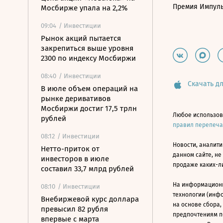
Премия Импул
Мосбирже упала на 2,2%
09:04
/ Инвестиции
Рынок акций пытается
закрепиться выше уровня
2300 по индексу Мосбиржи
08:40
/ Инвестиции
Скачать дл
В июле объем операций на
рынке деривативов
Мосбиржи достиг 17,5 трлн
Любое использов
рублей
правил перепеч
08:12
/ Инвестиции
Новости, аналити
Нетто-приток от
данном сайте, не
инвесторов в июле
продаже каких-л
составил 33,7 млрд рублей
На информацион
08:10
/ Инвестиции
технологии (инф
Внебиржевой курс доллара
на основе сбора,
превысил 82 рубля
предпочтениям п
впервые с марта