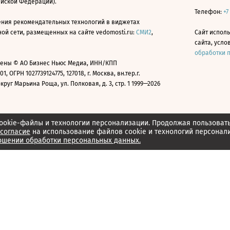
ийской Федерации).
Телефон:
+7
ния рекомендательных технологий в виджетах
й сети, размещенных на сайте vedomosti.ru:
СМИ2
,
Сайт испол
сайта, усл
обработки 
ены © АО Бизнес Ньюс Медиа, ИНН/КПП
01, ОГРН 1027739124775, 127018, г. Москва, вн.тер.г.
уг Марьина Роща, ул. Полковая, д. 3, стр. 1 1999—2026
ookie-файлы и технологии персонализации. Продолжая пользоват
согласие
на использование файлов cookie и технологий персонал
ошении обработки персональных данных.