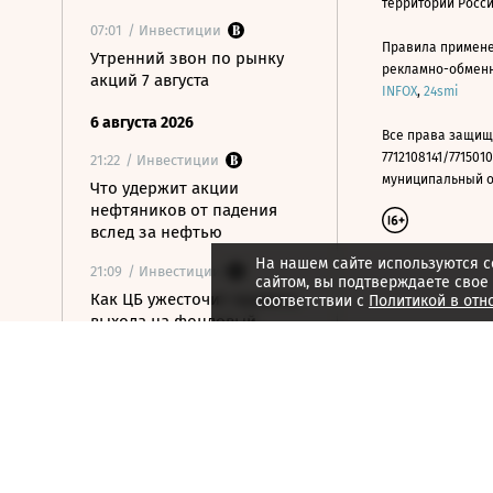
территории Росс
07:01
/ Инвестиции
Правила примене
Утренний звон по рынку
рекламно-обменно
акций 7 августа
INFOX
,
24smi
6 августа 2026
Все права защищ
7712108141/7715010
21:22
/ Инвестиции
муниципальный окр
Что удержит акции
нефтяников от падения
вслед за нефтью
На нашем сайте используются c
21:09
/ Инвестиции
сайтом, вы подтверждаете свое
Как ЦБ ужесточит правила
соответствии с
Политикой в отн
выхода на фондовый
рынок
20:37
/ Инвестиции
Итоги торгов на Мосбирже
6 августа
14:27
/ Инвестиции