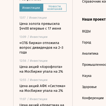
Справочник ко
Новости
Инвестиции
компаний
13:17
/ Инвестиции
Наши проек
Цена золота превысила
$4400 впервые с 17 июня
ВЕДЫ
13:09
/ Инвестиции
Город
«СПБ биржа» отложила
вопрос дивидендов на 2–3
года
Аналитика
12:56
/ Инвестиции
Промышленнос
Цена акций «Аэрофлота»
на Мосбирже упала на 2%
Наука
12:55
/ Инвестиции
Цена акций АФК «Система»
Здоровье
на Мосбирже упала на 2%
Конференции
11:07
/ Инвестиции
Цена акций «Новатэка» на