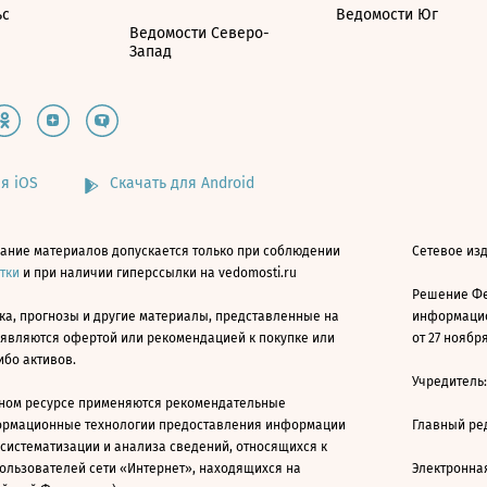
ьс
Ведомости Юг
Ведомости Северо-
Запад
я iOS
Скачать для Android
ание материалов допускается только при соблюдении
Сетевое изд
атки
и при наличии гиперссылки на vedomosti.ru
Решение Фе
ка, прогнозы и другие материалы, представленные на
информацио
 являются офертой или рекомендацией к покупке или
от 27 ноября
ибо активов.
Учредитель
ном ресурсе применяются рекомендательные
ормационные технологии предоставления информации
Главный ре
 систематизации и анализа сведений, относящихся к
ользователей сети «Интернет», находящихся на
Электронна