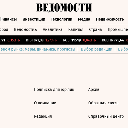
Финансы
Инвестиции
Технологии
Медиа
Недвижимость
ород
Ведомости&
Аналитика
Капитал
Страна
Промышле
а
Финансы
Инвестиции
Технологии
Медиа
Недвижимос
91
-0,35%
↓
RTSI
873,33
-1,27%
↓
RGBI
115,19
-0,04%
↓
RGBITR
775,64
-0,
ивном рынке: меры, динамика, прогнозы
Выбор редакции
Выбо
Подписка для юр.лиц
Архив
О компании
Обратная связь
Редакция
Справочный центр