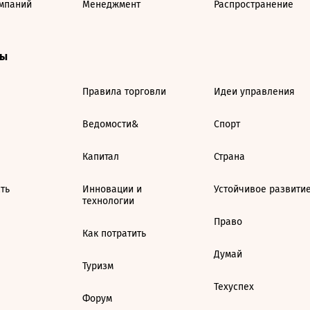
мпаний
Менеджмент
Распространение
ты
Правила торговли
Идеи управления
Ведомости&
Спорт
Капитал
Страна
ть
Инновации и
Устойчивое развити
технологии
Право
Как потратить
Думай
Туризм
Техуспех
Форум