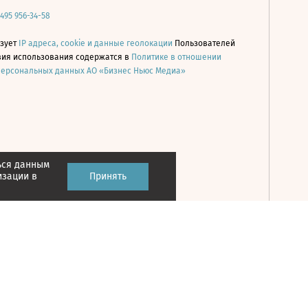
 495 956-34-58
ьзует
IP адреса, cookie и данные геолокации
Пользователей
овия использования содержатся в
Политике в отношении
персональных данных АО «Бизнес Ньюс Медиа»
ься данным
Принять
изации в