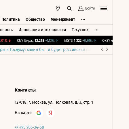
Войти
Политика
Общество
Менеджмент
нность
Инновации и технологии
Техуспех
ть
Политика
Общество
Менеджмент
01%
↓
CNY Бирж.
12,218
+1,13%
↑
MGTS
1 322
+0,61%
↑
OKEY
40,59
-0,29%
ры в Госдуму: каким был и будет российский парламент
Война н
Контакты
127018, г. Москва, ул. Полковая, д. 3, стр. 1
На карте
+7 495 956-34-58