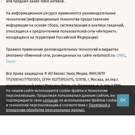
или продаже каких-либо активов.
На информационном ресурсе применяются рекомендательные
технологии (информационные технологии предоставления
информации на основе сбора, систематизации и анализа сведений,
относящихся к предпочтениям пользователей сети «Интернет»,
находящихся на территории Российской Федерации).
Правила применения рекомендательных технологий в виджетах
рекламно-обменной сети, размещенных на сайте vedomosti.ru:
СМИ2
,
24smi
Все права защищены © АО Бизнес Ньюс Медиа, ИНН/КПП
7712108141/771501001, ОГРН 1027739124775, 127018, г. Москва, вн.тер.г.
муниципальный округ Марьина Роща, ул. Полковая, д. 3, стр. 1 1999—
На нашем сайте используются cookie-файлы и технологии
2026
персонализации. Продолжая пользоваться данным сайтом, вы
ОК
подтверждаете свое
согласие
на использование файлов cookie
и технологий персонализации в соответствии с
Политикой в
отношении обработки персональных данных.