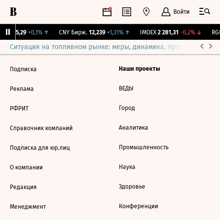
Войти
BI
115,29
+0,1%
↑
CNY Бирж.
12,239
+1,31%
↑
IMOEX
2 281,31
-0,2%
↓
RGB
Ситуация на топливном рынке: меры, динамика, прогнозы
Выб
Наши проекты
Подписка
ВЕДЫ
Реклама
Город
РФРИТ
Аналитика
Справочник компаний
Промышленность
Подписка для юр.лиц
Наука
О компании
Здоровье
Редакция
Конференции
Менеджмент