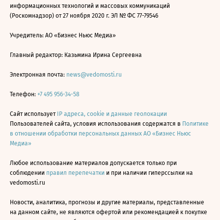
информационных технологий и массовых коммуникаций
(Роскомнадзор) от 27 ноября 2020 г. ЭЛ № ФС 77-79546
Учредитель: АО «Бизнес Ньюс Медиа»
Главный редактор: Казьмина Ирина Сергеевна
Электронная почта:
news@vedomosti.ru
Телефон:
+7 495 956-34-58
Сайт использует
IP адреса, cookie и данные геолокации
Пользователей сайта, условия использования содержатся в
Политике
в отношении обработки персональных данных АО «Бизнес Ньюс
Медиа»
Любое использование материалов допускается только при
соблюдении
правил перепечатки
и при наличии гиперссылки на
vedomosti.ru
Новости, аналитика, прогнозы и другие материалы, представленные
на данном сайте, не являются офертой или рекомендацией к покупке