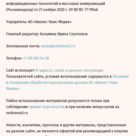
информационных технологий и массовых коммуникаций
(Роскомнадзор) от 27 ноября 2020 г. ЭЛ № ФС 77-79546
Учредитель: АО «Бизнес Ньюс Медиа»
Главный редактор: Казьмина Ирина Сергеевна
Электронная почта:
news@vedomosti.ru
Телефон:
+7 495 956-34-58
Сайт использует
IP адреса, cookie и данные геолокации
Пользователей сайта, условия использования содержатся в
Политике
в отношении обработки персональных данных АО «Бизнес Ньюс
Медиа»
Любое использование материалов допускается только при
соблюдении
правил перепечатки
и при наличии гиперссылки на
vedomosti.ru
Новости, аналитика, прогнозы и другие материалы, представленные
на данном сайте, не являются офертой или рекомендацией к покупке