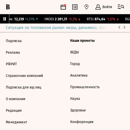
Войти
Y Бирж.
12,239
+1,31%
↑
IMOEX
2 281,31
-0,2%
↓
RTSI
874,64
-1,12%
↓
RGB
Ситуация на топливном рынке: меры, динамика, прогнозы
Выб
Наши проекты
Подписка
ВЕДЫ
Реклама
Город
РФРИТ
Аналитика
Справочник компаний
Промышленность
Подписка для юр.лиц
Наука
О компании
Здоровье
Редакция
Конференции
Менеджмент