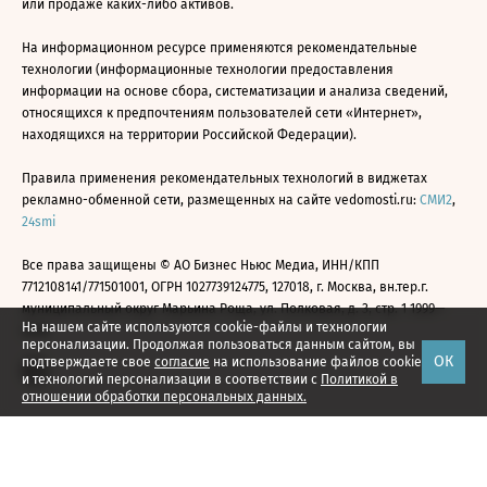
или продаже каких-либо активов.
На информационном ресурсе применяются рекомендательные
технологии (информационные технологии предоставления
информации на основе сбора, систематизации и анализа сведений,
относящихся к предпочтениям пользователей сети «Интернет»,
находящихся на территории Российской Федерации).
Правила применения рекомендательных технологий в виджетах
рекламно-обменной сети, размещенных на сайте vedomosti.ru:
СМИ2
,
24smi
Все права защищены © АО Бизнес Ньюс Медиа, ИНН/КПП
7712108141/771501001, ОГРН 1027739124775, 127018, г. Москва, вн.тер.г.
муниципальный округ Марьина Роща, ул. Полковая, д. 3, стр. 1 1999—
На нашем сайте используются cookie-файлы и технологии
2026
персонализации. Продолжая пользоваться данным сайтом, вы
ОК
подтверждаете свое
согласие
на использование файлов cookie
и технологий персонализации в соответствии с
Политикой в
отношении обработки персональных данных.