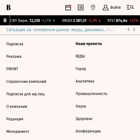
Войти
↑
CNY Бирж.
12,239
+1,31%
↑
IMOEX
2 281,31
-0,2%
↓
RTSI
874,64
-1,12%
Ситуация на топливном рынке: меры, динамика, прогнозы
Выб
Наши проекты
Подписка
ВЕДЫ
Реклама
Город
РФРИТ
Аналитика
Справочник компаний
Промышленность
Подписка для юр.лиц
Наука
О компании
Здоровье
Редакция
Конференции
Менеджмент