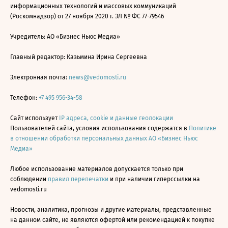
информационных технологий и массовых коммуникаций
(Роскомнадзор) от 27 ноября 2020 г. ЭЛ № ФС 77-79546
Учредитель: АО «Бизнес Ньюс Медиа»
Главный редактор: Казьмина Ирина Сергеевна
Электронная почта:
news@vedomosti.ru
Телефон:
+7 495 956-34-58
Сайт использует
IP адреса, cookie и данные геолокации
Пользователей сайта, условия использования содержатся в
Политике
в отношении обработки персональных данных АО «Бизнес Ньюс
Медиа»
Любое использование материалов допускается только при
соблюдении
правил перепечатки
и при наличии гиперссылки на
vedomosti.ru
Новости, аналитика, прогнозы и другие материалы, представленные
на данном сайте, не являются офертой или рекомендацией к покупке