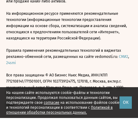
или продаже каких-либо активов.
На информационном ресурсе применяются рекомендательные
технологии (информационные технологии предоставления
информации на основе сбора, систематизации и анализа сведений,
относящихся к предпочтениям пользователей сети «Интернет»,
находящихся на территории Российской Федерации).
Правила применения рекомендательных технологий в виджетах
рекламно-обменной сети, размещенных на сайте vedomosti.ru:
СМИ2
,
24smi
Все права защищены © АО Бизнес Ньюс Медиа, ИНН/КПП
7712108141/771501001, ОГРН 1027739124775, 127018, г. Москва, вн.тер.г.
муниципальный округ Марьина Роща, ул. Полковая, д. 3, стр. 1 1999—
На нашем сайте используются cookie-файлы и технологии
2026
персонализации. Продолжая пользоваться данным сайтом, вы
ОК
подтверждаете свое
согласие
на использование файлов cookie
и технологий персонализации в соответствии с
Политикой в
отношении обработки персональных данных.