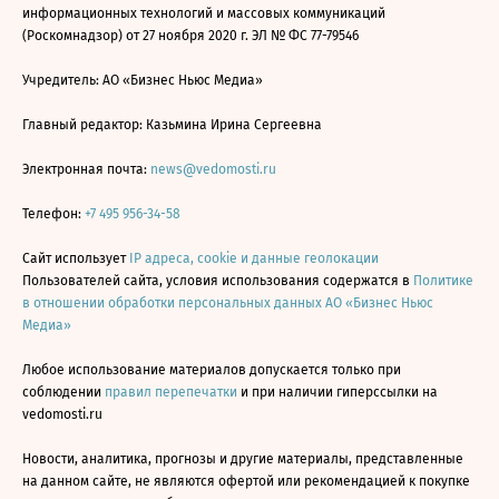
информационных технологий и массовых коммуникаций
(Роскомнадзор) от 27 ноября 2020 г. ЭЛ № ФС 77-79546
Учредитель: АО «Бизнес Ньюс Медиа»
Главный редактор: Казьмина Ирина Сергеевна
Электронная почта:
news@vedomosti.ru
Телефон:
+7 495 956-34-58
Сайт использует
IP адреса, cookie и данные геолокации
Пользователей сайта, условия использования содержатся в
Политике
в отношении обработки персональных данных АО «Бизнес Ньюс
Медиа»
Любое использование материалов допускается только при
соблюдении
правил перепечатки
и при наличии гиперссылки на
vedomosti.ru
Новости, аналитика, прогнозы и другие материалы, представленные
на данном сайте, не являются офертой или рекомендацией к покупке