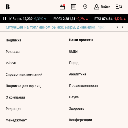
Войти
CNY Бирж.
12,239
+1,31%
↑
IMOEX
2 281,31
-0,2%
↓
RTSI
874,64
-1,12%
↓
Ситуация на топливном рынке: меры, динамика, прогнозы
Выб
Наши проекты
Подписка
ВЕДЫ
Реклама
Город
РФРИТ
Аналитика
Справочник компаний
Промышленность
Подписка для юр.лиц
Наука
О компании
Здоровье
Редакция
Конференции
Менеджмент