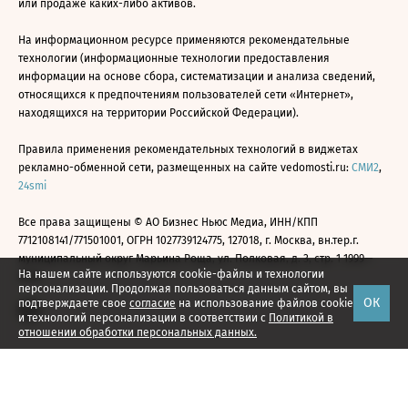
или продаже каких-либо активов.
На информационном ресурсе применяются рекомендательные
технологии (информационные технологии предоставления
информации на основе сбора, систематизации и анализа сведений,
относящихся к предпочтениям пользователей сети «Интернет»,
находящихся на территории Российской Федерации).
Правила применения рекомендательных технологий в виджетах
рекламно-обменной сети, размещенных на сайте vedomosti.ru:
СМИ2
,
24smi
Все права защищены © АО Бизнес Ньюс Медиа, ИНН/КПП
7712108141/771501001, ОГРН 1027739124775, 127018, г. Москва, вн.тер.г.
муниципальный округ Марьина Роща, ул. Полковая, д. 3, стр. 1 1999—
На нашем сайте используются cookie-файлы и технологии
2026
персонализации. Продолжая пользоваться данным сайтом, вы
ОК
подтверждаете свое
согласие
на использование файлов cookie
и технологий персонализации в соответствии с
Политикой в
отношении обработки персональных данных.