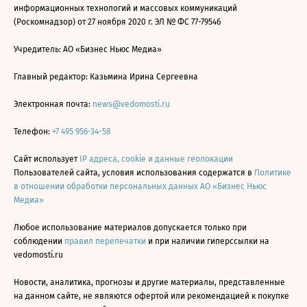
информационных технологий и массовых коммуникаций
(Роскомнадзор) от 27 ноября 2020 г. ЭЛ № ФС 77-79546
Учредитель: АО «Бизнес Ньюс Медиа»
Главный редактор: Казьмина Ирина Сергеевна
Электронная почта:
news@vedomosti.ru
Телефон:
+7 495 956-34-58
Сайт использует
IP адреса, cookie и данные геолокации
Пользователей сайта, условия использования содержатся в
Политике
в отношении обработки персональных данных АО «Бизнес Ньюс
Медиа»
Любое использование материалов допускается только при
соблюдении
правил перепечатки
и при наличии гиперссылки на
vedomosti.ru
Новости, аналитика, прогнозы и другие материалы, представленные
на данном сайте, не являются офертой или рекомендацией к покупке