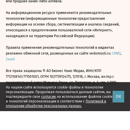
или продаже каких-либо активов.
На информационном ресурсе применяются рекомендательные
технологии (информационные технологии предоставления
информации на основе сбора, систематизации и анализа сведений,
относящихся к предпочтениям пользователей сети «Интернет»,
находящихся на территории Российской Федерации).
Правила применения рекомендательных технологий в виджетах
рекламно-обменной сети, размещенных на сайте vedomosti.ru:
СМИ2
,
24smi
Все права защищены © АО Бизнес Ньюс Медиа, ИНН/КПП
7712108141/771501001, ОГРН 1027739124775, 127018, г. Москва, вн.тер.г.
муниципальный округ Марьина Роща, ул. Полковая, д. 3, стр. 1 1999—
На нашем сайте используются cookie-файлы и технологии
2026
персонализации. Продолжая пользоваться данным сайтом, вы
ОК
подтверждаете свое
согласие
на использование файлов cookie
и технологий персонализации в соответствии с
Политикой в
отношении обработки персональных данных.