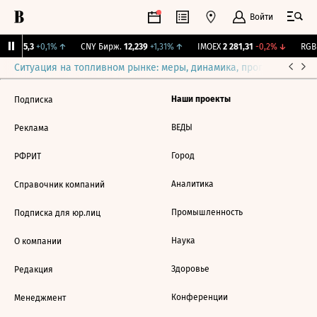
Войти
BI
115,3
+0,1%
↑
CNY Бирж.
12,239
+1,31%
↑
IMOEX
2 281,31
-0,2%
↓
RGBI
Ситуация на топливном рынке: меры, динамика, прогнозы
Выб
Наши проекты
Подписка
ВЕДЫ
Реклама
Город
РФРИТ
Аналитика
Справочник компаний
Промышленность
Подписка для юр.лиц
Наука
О компании
Здоровье
Редакция
Конференции
Менеджмент