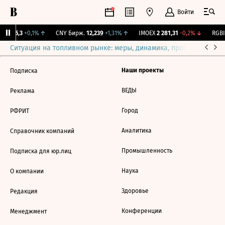
Войти
BI
115,3
+0,1%
↑
CNY Бирж.
12,239
+1,31%
↑
IMOEX
2 281,31
-0,2%
↓
RGBI
Ситуация на топливном рынке: меры, динамика, прогнозы
Выб
Наши проекты
Подписка
ВЕДЫ
Реклама
Город
РФРИТ
Аналитика
Справочник компаний
Промышленность
Подписка для юр.лиц
Наука
О компании
Здоровье
Редакция
Конференции
Менеджмент