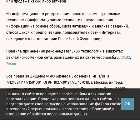
или продаже каких-либо активов.
На информационном ресурсе применяются рекомендательные
технологии (информационные технологии предоставления
информации на основе сбора, систематизации и анализа сведений,
относящихся к предпочтениям пользователей сети «Интернет»,
находящихся на территории Российской Федерации).
Правила применения рекомендательных технологий в виджетах
рекламно-обменной сети, размещенных на сайте vedomosti.ru:
СМИ2
,
24smi
Все права защищены © АО Бизнес Ньюс Медиа, ИНН/КПП
7712108141/771501001, ОГРН 1027739124775, 127018, г. Москва, вн.тер.г.
муниципальный округ Марьина Роща, ул. Полковая, д. 3, стр. 1 1999—
На нашем сайте используются cookie-файлы и технологии
2026
персонализации. Продолжая пользоваться данным сайтом, вы
ОК
подтверждаете свое
согласие
на использование файлов cookie
и технологий персонализации в соответствии с
Политикой в
отношении обработки персональных данных.