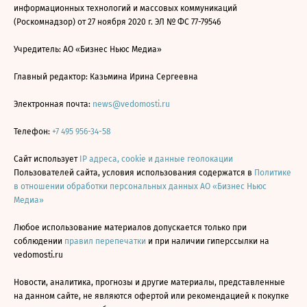
информационных технологий и массовых коммуникаций
(Роскомнадзор) от 27 ноября 2020 г. ЭЛ № ФС 77-79546
Учредитель: АО «Бизнес Ньюс Медиа»
Главный редактор: Казьмина Ирина Сергеевна
Электронная почта:
news@vedomosti.ru
Телефон:
+7 495 956-34-58
Сайт использует
IP адреса, cookie и данные геолокации
Пользователей сайта, условия использования содержатся в
Политике
в отношении обработки персональных данных АО «Бизнес Ньюс
Медиа»
Любое использование материалов допускается только при
соблюдении
правил перепечатки
и при наличии гиперссылки на
vedomosti.ru
Новости, аналитика, прогнозы и другие материалы, представленные
на данном сайте, не являются офертой или рекомендацией к покупке