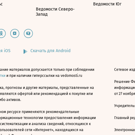
ьс
Ведомости Юг
Ведомости Северо-
Запад
я iOS
Скачать для Android
ание материалов допускается только при соблюдении
Сетевое изд
атки
и при наличии гиперссылки на vedomosti.ru
Решение Фе
ка, прогнозы и другие материалы, представленные на
информацио
 являются офертой или рекомендацией к покупке или
от 27 ноября
ибо активов.
Учредитель
ном ресурсе применяются рекомендательные
ормационные технологии предоставления информации
Главный ре
 систематизации и анализа сведений, относящихся к
ользователей сети «Интернет», находящихся на
Электронна