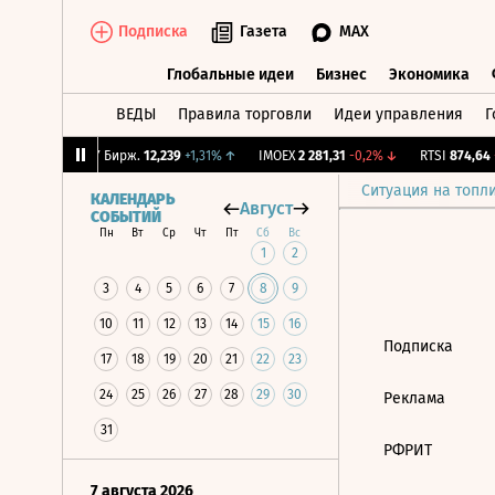
Подписка
Газета
MAX
Глобальные идеи
Бизнес
Экономика
ВЕДЫ
Правила торговли
Идеи управления
Г
Глобальные идеи
Бизнес
Экономик
2,28%
↓
CNY Бирж.
12,239
+1,31%
↑
IMOEX
2 281,31
-0,2%
↓
RTSI
874,64
-
Ситуация на топл
КАЛЕНДАРЬ
Август
СОБЫТИЙ
Пн
Вт
Ср
Чт
Пт
Сб
Вс
1
2
3
4
5
6
7
8
9
10
11
12
13
14
15
16
Подписка
17
18
19
20
21
22
23
24
25
26
27
28
29
30
Реклама
31
РФРИТ
7 августа 2026