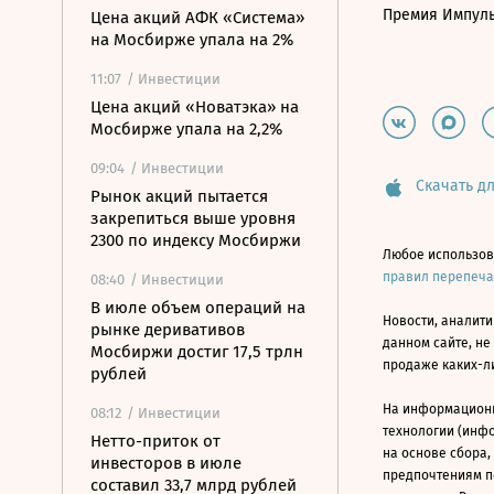
Премия Импул
Цена акций АФК «Система»
на Мосбирже упала на 2%
11:07
/ Инвестиции
Цена акций «Новатэка» на
Мосбирже упала на 2,2%
09:04
/ Инвестиции
Скачать дл
Рынок акций пытается
закрепиться выше уровня
2300 по индексу Мосбиржи
Любое использов
правил перепеч
08:40
/ Инвестиции
В июле объем операций на
Новости, аналити
рынке деривативов
данном сайте, не
Мосбиржи достиг 17,5 трлн
продаже каких-л
рублей
На информацион
08:12
/ Инвестиции
технологии (инф
Нетто-приток от
на основе сбора,
инвесторов в июле
предпочтениям п
составил 33,7 млрд рублей