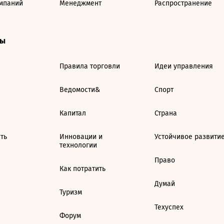
мпаний
Менеджмент
Распространение
ты
Правила торговли
Идеи управления
Ведомости&
Спорт
Капитал
Страна
ть
Инновации и
Устойчивое развити
технологии
Право
Как потратить
Думай
Туризм
Техуспех
Форум