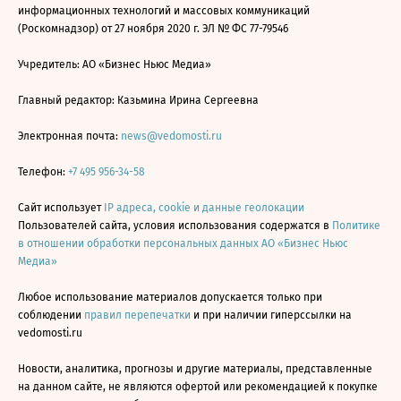
информационных технологий и массовых коммуникаций
(Роскомнадзор) от 27 ноября 2020 г. ЭЛ № ФС 77-79546
Учредитель: АО «Бизнес Ньюс Медиа»
Главный редактор: Казьмина Ирина Сергеевна
Электронная почта:
news@vedomosti.ru
Телефон:
+7 495 956-34-58
Сайт использует
IP адреса, cookie и данные геолокации
Пользователей сайта, условия использования содержатся в
Политике
в отношении обработки персональных данных АО «Бизнес Ньюс
Медиа»
Любое использование материалов допускается только при
соблюдении
правил перепечатки
и при наличии гиперссылки на
vedomosti.ru
Новости, аналитика, прогнозы и другие материалы, представленные
на данном сайте, не являются офертой или рекомендацией к покупке