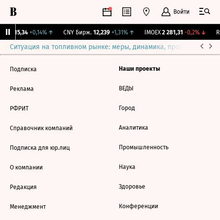
Войти
GBI
115,34
+0,14%
↑
CNY Бирж.
12,239
+1,31%
↑
IMOEX
2 281,31
-0,2%
↓
RG
Ситуация на топливном рынке: меры, динамика, прогнозы
Выб
Наши проекты
Подписка
ВЕДЫ
Реклама
Город
РФРИТ
Аналитика
Справочник компаний
Промышленность
Подписка для юр.лиц
Наука
О компании
Здоровье
Редакция
Конференции
Менеджмент