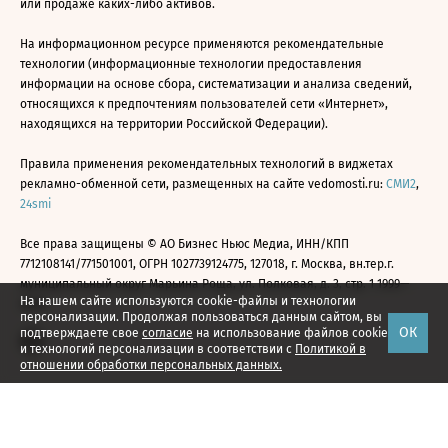
или продаже каких-либо активов.
На информационном ресурсе применяются рекомендательные
технологии (информационные технологии предоставления
информации на основе сбора, систематизации и анализа сведений,
относящихся к предпочтениям пользователей сети «Интернет»,
находящихся на территории Российской Федерации).
Правила применения рекомендательных технологий в виджетах
рекламно-обменной сети, размещенных на сайте vedomosti.ru:
СМИ2
,
24smi
Все права защищены © АО Бизнес Ньюс Медиа, ИНН/КПП
7712108141/771501001, ОГРН 1027739124775, 127018, г. Москва, вн.тер.г.
муниципальный округ Марьина Роща, ул. Полковая, д. 3, стр. 1 1999—
На нашем сайте используются cookie-файлы и технологии
2026
персонализации. Продолжая пользоваться данным сайтом, вы
ОК
подтверждаете свое
согласие
на использование файлов cookie
и технологий персонализации в соответствии с
Политикой в
отношении обработки персональных данных.