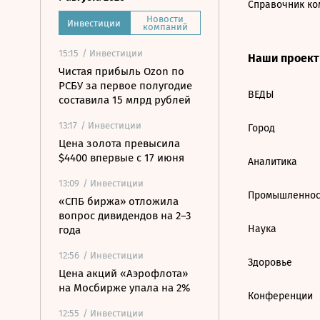
Справочник ко
Новости
Инвестиции
компаний
15:15
/ Инвестиции
Наши проек
Чистая прибыль Ozon по
РСБУ за первое полугодие
ВЕДЫ
составила 15 млрд рублей
13:17
/ Инвестиции
Город
Цена золота превысила
$4400 впервые с 17 июня
Аналитика
13:09
/ Инвестиции
Промышленнос
«СПБ биржа» отложила
вопрос дивидендов на 2–3
Наука
года
12:56
/ Инвестиции
Здоровье
Цена акций «Аэрофлота»
на Мосбирже упала на 2%
Конференции
12:55
/ Инвестиции