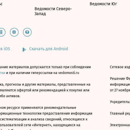
ьс
Ведомости Юг
Ведомости Северо-
Запад
я iOS
Скачать для Android
ание материалов допускается только при соблюдении
Сетевое изд
атки
и при наличии гиперссылки на vedomosti.ru
Решение Фе
ка, прогнозы и другие материалы, представленные на
информацио
 являются офертой или рекомендацией к покупке или
от 27 ноября
ибо активов.
Учредитель
ном ресурсе применяются рекомендательные
ормационные технологии предоставления информации
Главный ре
 систематизации и анализа сведений, относящихся к
ользователей сети «Интернет», находящихся на
Электронна