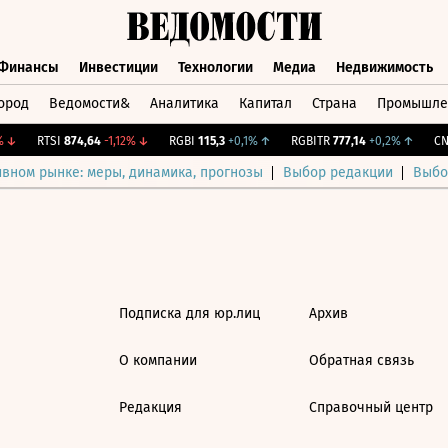
Финансы
Инвестиции
Технологии
Медиа
Недвижимость
ород
Ведомости&
Аналитика
Капитал
Страна
Промышле
а
Финансы
Инвестиции
Технологии
Медиа
Недвижимос
↓
RTSI
874,64
-1,12%
↓
RGBI
115,3
+0,1%
↑
RGBITR
777,14
+0,2%
↑
CNY
ивном рынке: меры, динамика, прогнозы
Выбор редакции
Выбо
Подписка для юр.лиц
Архив
О компании
Обратная связь
Редакция
Справочный центр