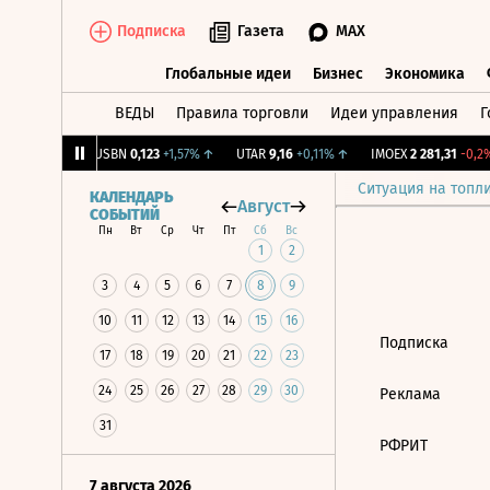
Подписка
Газета
MAX
Глобальные идеи
Бизнес
Экономика
ВЕДЫ
Правила торговли
Идеи управления
Г
Глобальные идеи
Бизнес
Экономик
39
+1,31%
↑
USBN
0,123
+1,57%
↑
UTAR
9,16
+0,11%
↑
IMOEX
2 281,31
-0,2%
Ситуация на топл
КАЛЕНДАРЬ
Август
СОБЫТИЙ
Пн
Вт
Ср
Чт
Пт
Сб
Вс
1
2
3
4
5
6
7
8
9
10
11
12
13
14
15
16
Подписка
17
18
19
20
21
22
23
24
25
26
27
28
29
30
Реклама
31
РФРИТ
7 августа 2026