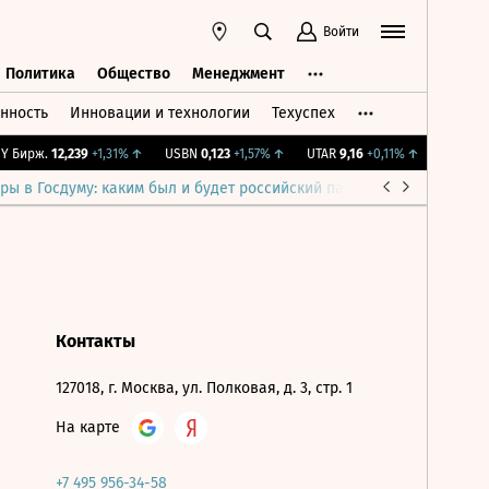
Войти
Политика
Общество
Менеджмент
нность
Инновации и технологии
Техуспех
ть
Политика
Общество
Менеджмент
 Бирж.
12,239
+1,31%
↑
USBN
0,123
+1,57%
↑
UTAR
9,16
+0,11%
↑
IMOEX
2 
ры в Госдуму: каким был и будет российский парламент
Война н
Контакты
127018, г. Москва, ул. Полковая, д. 3, стр. 1
На карте
+7 495 956-34-58