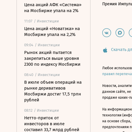
Премия Импул
Цена акций АФК «Система»
на Мосбирже упала на 2%
11:07
/ Инвестиции
Цена акций «Новатэка» на
Мосбирже упала на 2,2%
09:04
/ Инвестиции
Скачать дл
Рынок акций пытается
закрепиться выше уровня
2300 по индексу Мосбиржи
Любое использов
правил перепеч
08:40
/ Инвестиции
В июле объем операций на
Новости, аналити
рынке деривативов
данном сайте, не
Мосбиржи достиг 17,5 трлн
продаже каких-л
рублей
На информацион
08:12
/ Инвестиции
технологии (инф
Нетто-приток от
на основе сбора,
инвесторов в июле
предпочтениям п
составил 33,7 млрд рублей