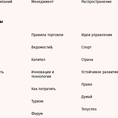
мпаний
Менеджмент
Распространение
ты
Правила торговли
Идеи управления
Ведомости&
Спорт
Капитал
Страна
ть
Инновации и
Устойчивое развити
технологии
Право
Как потратить
Думай
Туризм
Техуспех
Форум