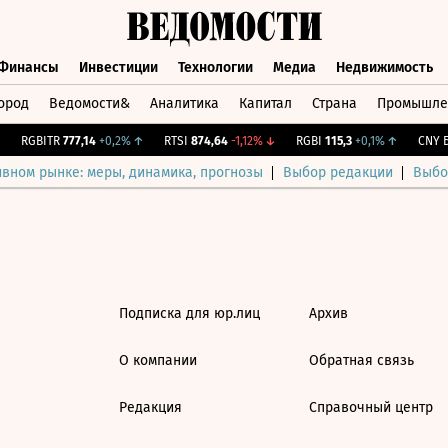
Финансы
Инвестиции
Технологии
Медиа
Недвижимость
ород
Ведомости&
Аналитика
Капитал
Страна
Промышле
а
Финансы
Инвестиции
Технологии
Медиа
Недвижимос
RGBITR
777,14
+0,2%
↑
RTSI
874,64
-1,12%
↓
RGBI
115,3
+0,1%
↑
CNY Би
ивном рынке: меры, динамика, прогнозы
Выбор редакции
Выбо
Подписка для юр.лиц
Архив
О компании
Обратная связь
Редакция
Справочный центр