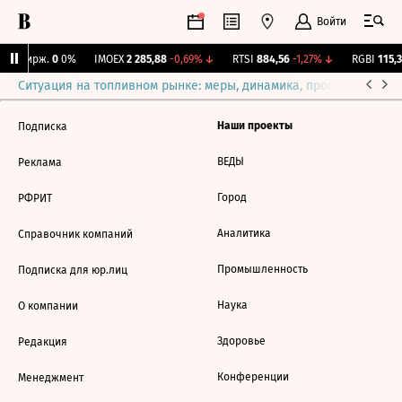
Войти
NY Бирж.
0
0%
IMOEX
2 285,88
-0,69%
↓
RTSI
884,56
-1,27%
↓
RGBI
115,3
Ситуация на топливном рынке: меры, динамика, прогнозы
Выб
Наши проекты
Подписка
ВЕДЫ
Реклама
Город
РФРИТ
Аналитика
Справочник компаний
Промышленность
Подписка для юр.лиц
Наука
О компании
Здоровье
Редакция
Конференции
Менеджмент