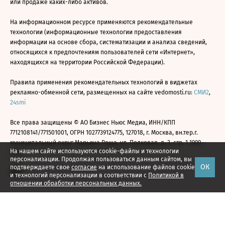
или продаже каких-либо активов.
На информационном ресурсе применяются рекомендательные
технологии (информационные технологии предоставления
информации на основе сбора, систематизации и анализа сведений,
относящихся к предпочтениям пользователей сети «Интернет»,
находящихся на территории Российской Федерации).
Правила применения рекомендательных технологий в виджетах
рекламно-обменной сети, размещенных на сайте vedomosti.ru:
СМИ2
,
24smi
Все права защищены © АО Бизнес Ньюс Медиа, ИНН/КПП
7712108141/771501001, ОГРН 1027739124775, 127018, г. Москва, вн.тер.г.
муниципальный округ Марьина Роща, ул. Полковая, д. 3, стр. 1 1999—
На нашем сайте используются cookie-файлы и технологии
2026
персонализации. Продолжая пользоваться данным сайтом, вы
ОК
подтверждаете свое
согласие
на использование файлов cookie
и технологий персонализации в соответствии с
Политикой в
отношении обработки персональных данных.