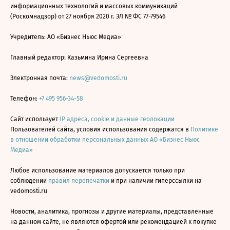
информационных технологий и массовых коммуникаций
(Роскомнадзор) от 27 ноября 2020 г. ЭЛ № ФС 77-79546
Учредитель: АО «Бизнес Ньюс Медиа»
Главный редактор: Казьмина Ирина Сергеевна
Электронная почта:
news@vedomosti.ru
Телефон:
+7 495 956-34-58
Сайт использует
IP адреса, cookie и данные геолокации
Пользователей сайта, условия использования содержатся в
Политике
в отношении обработки персональных данных АО «Бизнес Ньюс
Медиа»
Любое использование материалов допускается только при
соблюдении
правил перепечатки
и при наличии гиперссылки на
vedomosti.ru
Новости, аналитика, прогнозы и другие материалы, представленные
на данном сайте, не являются офертой или рекомендацией к покупке