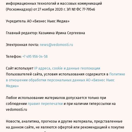
информационных технологий и массовых коммуникаций
(Роскомнадзор) от 27 ноября 2020 г. ЭЛ № ФС 77-79546
Учредитель: АО «Бизнес Ньюс Медиа»
Главный редактор: Казьмина Ирина Сергеевна
Электронная почта:
news@vedomosti.ru
Телефон:
+7 495 956-34-58
Сайт использует
IP адреса, cookie и данные геолокации
Пользователей сайта, условия использования содержатся в
Политике
в отношении обработки персональных данных АО «Бизнес Ньюс
Медиа»
Любое использование материалов допускается только при
соблюдении
правил перепечатки
и при наличии гиперссылки на
vedomosti.ru
Новости, аналитика, прогнозы и другие материалы, представленные
на данном сайте, не являются офертой или рекомендацией к покупке