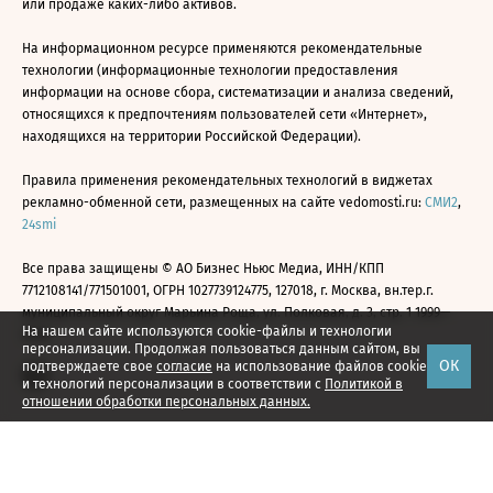
или продаже каких-либо активов.
На информационном ресурсе применяются рекомендательные
технологии (информационные технологии предоставления
информации на основе сбора, систематизации и анализа сведений,
относящихся к предпочтениям пользователей сети «Интернет»,
находящихся на территории Российской Федерации).
Правила применения рекомендательных технологий в виджетах
рекламно-обменной сети, размещенных на сайте vedomosti.ru:
СМИ2
,
24smi
Все права защищены © АО Бизнес Ньюс Медиа, ИНН/КПП
7712108141/771501001, ОГРН 1027739124775, 127018, г. Москва, вн.тер.г.
муниципальный округ Марьина Роща, ул. Полковая, д. 3, стр. 1 1999—
На нашем сайте используются cookie-файлы и технологии
2026
персонализации. Продолжая пользоваться данным сайтом, вы
ОК
подтверждаете свое
согласие
на использование файлов cookie
и технологий персонализации в соответствии с
Политикой в
отношении обработки персональных данных.