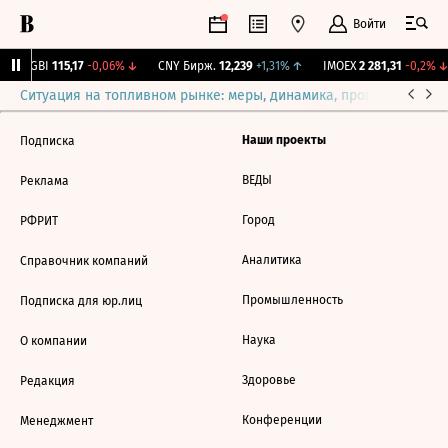
Войти
RGBI
115,17
-0,06%
↓
CNY Бирж.
12,239
+1,31%
↑
IMOEX
2 281,31
-0,2%
↓
Ситуация на топливном рынке: меры, динамика, прогнозы
Выб
Наши проекты
Подписка
ВЕДЫ
Реклама
Город
РФРИТ
Аналитика
Справочник компаний
Промышленность
Подписка для юр.лиц
Наука
О компании
Здоровье
Редакция
Конференции
Менеджмент