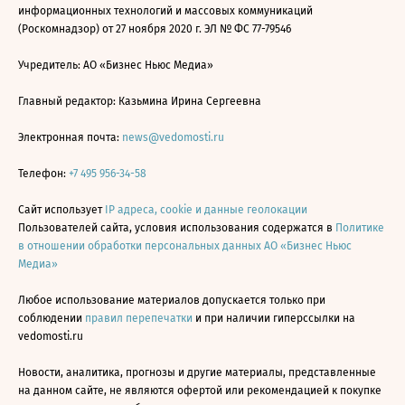
информационных технологий и массовых коммуникаций
(Роскомнадзор) от 27 ноября 2020 г. ЭЛ № ФС 77-79546
Учредитель: АО «Бизнес Ньюс Медиа»
Главный редактор: Казьмина Ирина Сергеевна
Электронная почта:
news@vedomosti.ru
Телефон:
+7 495 956-34-58
Сайт использует
IP адреса, cookie и данные геолокации
Пользователей сайта, условия использования содержатся в
Политике
в отношении обработки персональных данных АО «Бизнес Ньюс
Медиа»
Любое использование материалов допускается только при
соблюдении
правил перепечатки
и при наличии гиперссылки на
vedomosti.ru
Новости, аналитика, прогнозы и другие материалы, представленные
на данном сайте, не являются офертой или рекомендацией к покупке