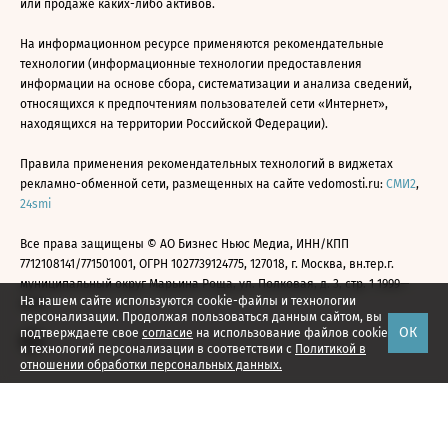
или продаже каких-либо активов.
На информационном ресурсе применяются рекомендательные
технологии (информационные технологии предоставления
информации на основе сбора, систематизации и анализа сведений,
относящихся к предпочтениям пользователей сети «Интернет»,
находящихся на территории Российской Федерации).
Правила применения рекомендательных технологий в виджетах
рекламно-обменной сети, размещенных на сайте vedomosti.ru:
СМИ2
,
24smi
Все права защищены © АО Бизнес Ньюс Медиа, ИНН/КПП
7712108141/771501001, ОГРН 1027739124775, 127018, г. Москва, вн.тер.г.
муниципальный округ Марьина Роща, ул. Полковая, д. 3, стр. 1 1999—
На нашем сайте используются cookie-файлы и технологии
2026
персонализации. Продолжая пользоваться данным сайтом, вы
ОК
подтверждаете свое
согласие
на использование файлов cookie
и технологий персонализации в соответствии с
Политикой в
отношении обработки персональных данных.