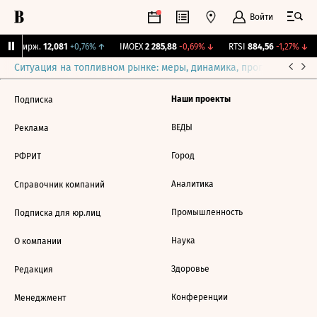
Войти
CNY Бирж.
12,081
+0,76%
↑
IMOEX
2 285,88
-0,69%
↓
RTSI
884,56
-1,27%
↓
Ситуация на топливном рынке: меры, динамика, прогнозы
Выб
Наши проекты
Подписка
ВЕДЫ
Реклама
Город
РФРИТ
Аналитика
Справочник компаний
Промышленность
Подписка для юр.лиц
Наука
О компании
Здоровье
Редакция
Конференции
Менеджмент