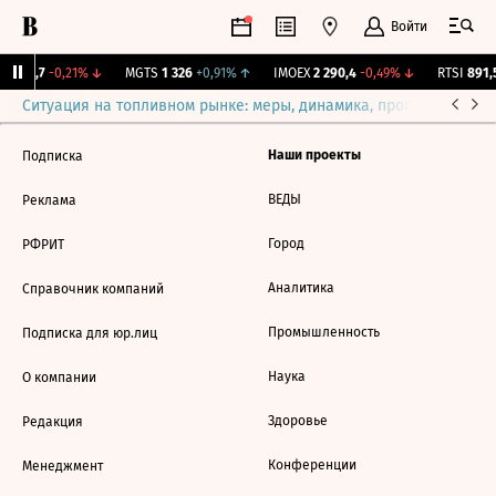
Войти
SVP
9,7
-0,21%
↓
MGTS
1 326
+0,91%
↑
IMOEX
2 290,4
-0,49%
↓
RTSI
891,5
Ситуация на топливном рынке: меры, динамика, прогнозы
Выб
Наши проекты
Подписка
ВЕДЫ
Реклама
Город
РФРИТ
Аналитика
Справочник компаний
Промышленность
Подписка для юр.лиц
Наука
О компании
Здоровье
Редакция
Конференции
Менеджмент