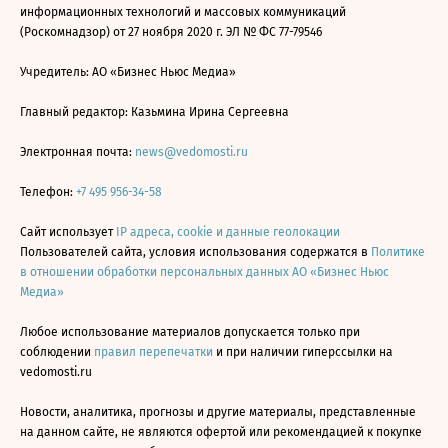
информационных технологий и массовых коммуникаций
(Роскомнадзор) от 27 ноября 2020 г. ЭЛ № ФС 77-79546
Учредитель: АО «Бизнес Ньюс Медиа»
Главный редактор: Казьмина Ирина Сергеевна
Электронная почта:
news@vedomosti.ru
Телефон:
+7 495 956-34-58
Сайт использует
IP адреса, cookie и данные геолокации
Пользователей сайта, условия использования содержатся в
Политике
в отношении обработки персональных данных АО «Бизнес Ньюс
Медиа»
Любое использование материалов допускается только при
соблюдении
правил перепечатки
и при наличии гиперссылки на
vedomosti.ru
Новости, аналитика, прогнозы и другие материалы, представленные
на данном сайте, не являются офертой или рекомендацией к покупке