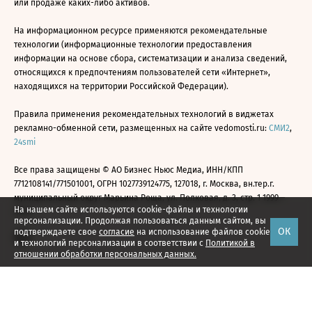
или продаже каких-либо активов.
На информационном ресурсе применяются рекомендательные
технологии (информационные технологии предоставления
информации на основе сбора, систематизации и анализа сведений,
относящихся к предпочтениям пользователей сети «Интернет»,
находящихся на территории Российской Федерации).
Правила применения рекомендательных технологий в виджетах
рекламно-обменной сети, размещенных на сайте vedomosti.ru:
СМИ2
,
24smi
Все права защищены © АО Бизнес Ньюс Медиа, ИНН/КПП
7712108141/771501001, ОГРН 1027739124775, 127018, г. Москва, вн.тер.г.
муниципальный округ Марьина Роща, ул. Полковая, д. 3, стр. 1 1999—
На нашем сайте используются cookie-файлы и технологии
2026
персонализации. Продолжая пользоваться данным сайтом, вы
ОК
подтверждаете свое
согласие
на использование файлов cookie
и технологий персонализации в соответствии с
Политикой в
отношении обработки персональных данных.