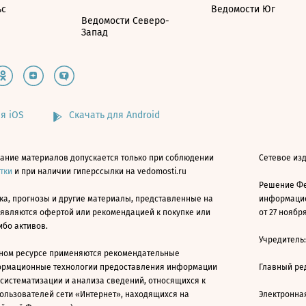
ьс
Ведомости Юг
Ведомости Северо-
Запад
я iOS
Скачать для Android
ание материалов допускается только при соблюдении
Сетевое изд
атки
и при наличии гиперссылки на vedomosti.ru
Решение Фе
ка, прогнозы и другие материалы, представленные на
информацио
 являются офертой или рекомендацией к покупке или
от 27 ноября
ибо активов.
Учредитель
ном ресурсе применяются рекомендательные
ормационные технологии предоставления информации
Главный ре
 систематизации и анализа сведений, относящихся к
ользователей сети «Интернет», находящихся на
Электронна