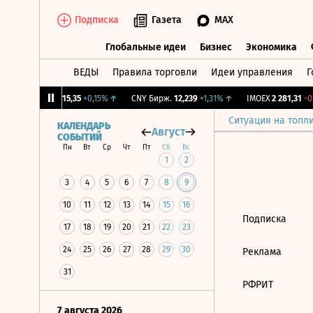
Подписка
Газета
MAX
Глобальные идеи
Бизнес
Экономика
ВЕДЫ
Правила торговли
Идеи управления
Г
Глобальные идеи
Бизнес
Экономик
12%
↓
RGBI
115,35
+0,15%
↑
CNY Бирж.
12,239
+1,31%
↑
IMOEX
2 281,31
-0,
Ситуация на топл
КАЛЕНДАРЬ
Август
СОБЫТИЙ
Пн
Вт
Ср
Чт
Пт
Сб
Вс
1
2
3
4
5
6
7
8
9
10
11
12
13
14
15
16
Подписка
17
18
19
20
21
22
23
24
25
26
27
28
29
30
Реклама
31
РФРИТ
7 августа 2026