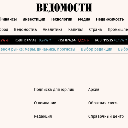
Финансы
Инвестиции
Технологии
Медиа
Недвижимость
ород
Ведомости&
Аналитика
Капитал
Страна
Промышле
а
Финансы
Инвестиции
Технологии
Медиа
Недвижимос
2%
↓
RGBITR
777,43
+0,24%
↑
RTSI
874,64
-1,12%
↓
RGBI
115,35
+0,15%
↑
ивном рынке: меры, динамика, прогнозы
Выбор редакции
Выбо
Подписка для юр.лиц
Архив
О компании
Обратная связь
Редакция
Справочный центр