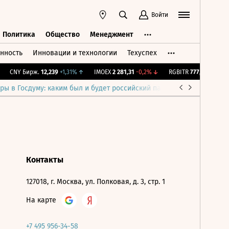
Войти
Политика
Общество
Менеджмент
нность
Инновации и технологии
Техуспех
ть
Политика
Общество
Менеджмент
CNY Бирж.
12,239
+1,31%
↑
IMOEX
2 281,31
-0,2%
↓
RGBITR
777,43
+0,24%
ры в Госдуму: каким был и будет российский парламент
Война н
Контакты
127018, г. Москва, ул. Полковая, д. 3, стр. 1
На карте
+7 495 956-34-58