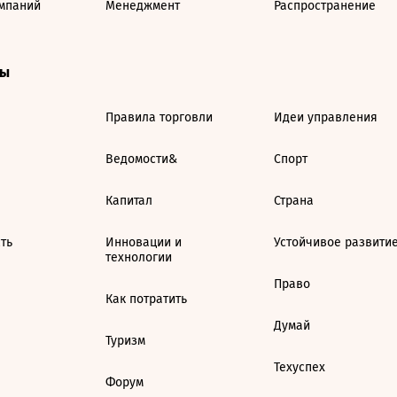
мпаний
Менеджмент
Распространение
ты
Правила торговли
Идеи управления
Ведомости&
Спорт
Капитал
Страна
ть
Инновации и
Устойчивое развити
технологии
Право
Как потратить
Думай
Туризм
Техуспех
Форум