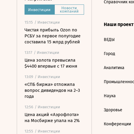
Справочник ко
Новости
Инвестиции
компаний
15:15
/ Инвестиции
Наши проек
Чистая прибыль Ozon по
РСБУ за первое полугодие
ВЕДЫ
составила 15 млрд рублей
13:17
/ Инвестиции
Город
Цена золота превысила
$4400 впервые с 17 июня
Аналитика
13:09
/ Инвестиции
Промышленнос
«СПБ биржа» отложила
вопрос дивидендов на 2–3
Наука
года
12:56
/ Инвестиции
Здоровье
Цена акций «Аэрофлота»
на Мосбирже упала на 2%
Конференции
12:55
/ Инвестиции