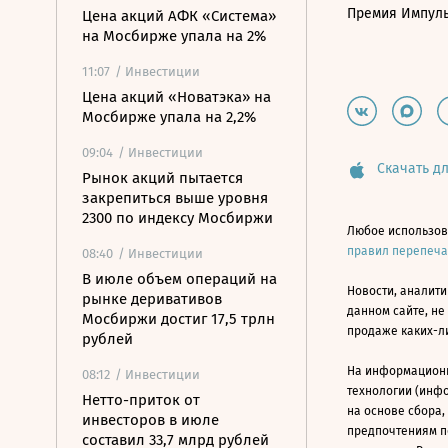
Премия Импул
Цена акций АФК «Система»
на Мосбирже упала на 2%
11:07
/ Инвестиции
Цена акций «Новатэка» на
Мосбирже упала на 2,2%
09:04
/ Инвестиции
Скачать дл
Рынок акций пытается
закрепиться выше уровня
2300 по индексу Мосбиржи
Любое использов
правил перепеч
08:40
/ Инвестиции
В июле объем операций на
Новости, аналити
рынке деривативов
данном сайте, не
Мосбиржи достиг 17,5 трлн
продаже каких-л
рублей
На информацион
08:12
/ Инвестиции
технологии (инф
Нетто-приток от
на основе сбора,
инвесторов в июле
предпочтениям п
составил 33,7 млрд рублей